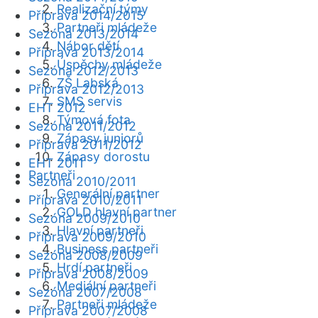
Realizační týmy
Příprava 2014/2015
Partneři mládeže
Sezóna 2013/2014
Nábor dětí
Příprava 2013/2014
Úspěchy mládeže
Sezóna 2012/2013
ZŠ Labská
Příprava 2012/2013
SMS servis
EHT 2012
Týmová fota
Sezóna 2011/2012
Zápasy juniorů
Příprava 2011/2012
Zápasy dorostu
EHT 2011
Partneři
Sezóna 2010/2011
Generální partner
Příprava 2010/2011
GOLD hlavní partner
Sezóna 2009/2010
Hlavní partneři
Příprava 2009/2010
Business partneři
Sezóna 2008/2009
Hrdí partneři
Příprava 2008/2009
Mediální partneři
Sezóna 2007/2008
Partneři mládeže
Příprava 2007/2008