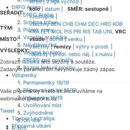
střed
|
2.liga východ
|
DRFG Arena
kolo
|
datum
|
SMĚR:
sestupně
|
SEŘADIT:
DRFG Arena
vzestupně
|
Schéma tribun
všechny
BEN
CHB
CHM
DEC
HRO
KOB
TÝM:
Plánek areny
KRA
LET
MOL
PIS
PRI
RIS
TAB
UNL
VRC
Virtuální prohlídka
MÍSTO:
všude
|
doma
|
venku
|
Návštěvní řád
všechny
|
remízy
|
výhry v prodl.
|
VÝSLEDKY:
Veřejné bruslení
nájezdy
|
prodl. nebo náj.
|
s nulou
|
PRESS: pro novináře
Zobrazit
tabulku
této sezóny a soutěže.
Rozpis ledové plochy
Zadaným parametrům nevyhovuje žádný zápas.
Vstupenky
Permanentky 18/19
Přípravná utkání 18/19
Vaše připomínky k této stránce uvítáme na
Vstupenky 18/19
webmaster
@esports.cz.
Uvolňování míst
Tweet
Zvýhodněné
Tipsport extraliga
On-line
Přípravná utkání
A-tým