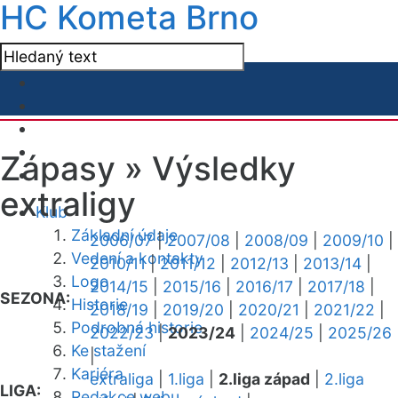
HC Kometa Brno
Zápasy »
Výsledky
extraligy
Klub
Základní údaje
2006/07
|
2007/08
|
2008/09
|
2009/10
|
Vedení a kontakty
2010/11
|
2011/12
|
2012/13
|
2013/14
|
Logo
2014/15
|
2015/16
|
2016/17
|
2017/18
|
SEZONA:
Historie
2018/19
|
2019/20
|
2020/21
|
2021/22
|
Podrobná historie
2022/23
|
2023/24
|
2024/25
|
2025/26
Ke stažení
|
Kariéra
extraliga
|
1.liga
|
2.liga západ
|
2.liga
LIGA:
Redakce webu