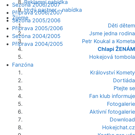
Reklamní nabídka
Sezóna 2006/2007
Hrdý partner - nabídka
Příprava 2006/2007
Žijeme
Sezóna 2005/2006
Děti dětem
Příprava 2005/2006
Jsme jedna rodina
Sezóna 2004/2005
Petr Koukal a Kometa
Příprava 2004/2005
Chlapi ŽENÁM
Hokejová tombola
Fanzóna
Království Komety
Dortiáda
Ptejte se
Fan klub informuje
Fotogalerie
Aktivní fotogalerie
Download
Hokejchat.cz