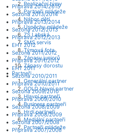
Realizační týmy
Příprava 2014/2015
Partneři mládeže
Sezóna 2013/2014
Nábor dětí
Příprava 2013/2014
Úspěchy mládeže
Sezóna 2012/2013
ZŠ Labská
Příprava 2012/2013
SMS servis
EHT 2012
Týmová fota
Sezóna 2011/2012
Zápasy juniorů
Příprava 2011/2012
Zápasy dorostu
EHT 2011
Partneři
Sezóna 2010/2011
Generální partner
Příprava 2010/2011
GOLD hlavní partner
Sezóna 2009/2010
Hlavní partneři
Příprava 2009/2010
Business partneři
Sezóna 2008/2009
Hrdí partneři
Příprava 2008/2009
Mediální partneři
Sezóna 2007/2008
Partneři mládeže
Příprava 2007/2008