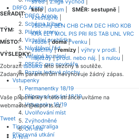
střed
|
2.liga východ
|
DRFG Arena
kolo
|
datum
|
SMĚR:
sestupně
|
SEŘADIT:
DRFG Arena
vzestupně
|
Schéma tribun
všechny
BEN
CHB
CHM
DEC
HRO
KOB
TÝM:
Plánek areny
KRA
LET
MOL
PIS
PRI
RIS
TAB
UNL
VRC
Virtuální prohlídka
MÍSTO:
všude
|
doma
|
venku
|
Návštěvní řád
všechny
|
remízy
|
výhry v prodl.
|
VÝSLEDKY:
Veřejné bruslení
nájezdy
|
prodl. nebo náj.
|
s nulou
|
PRESS: pro novináře
Zobrazit
tabulku
této sezóny a soutěže.
Rozpis ledové plochy
Zadaným parametrům nevyhovuje žádný zápas.
Vstupenky
Permanentky 18/19
Přípravná utkání 18/19
Vaše připomínky k této stránce uvítáme na
Vstupenky 18/19
webmaster
@esports.cz.
Uvolňování míst
Tweet
Zvýhodněné
Tipsport extraliga
On-line
Přípravná utkání
A-tým