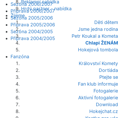
Reklamní nabídka
Sezóna 2006/2007
Hrdý partner - nabídka
Příprava 2006/2007
Žijeme
Sezóna 2005/2006
Děti dětem
Příprava 2005/2006
Jsme jedna rodina
Sezóna 2004/2005
Petr Koukal a Kometa
Příprava 2004/2005
Chlapi ŽENÁM
Hokejová tombola
Fanzóna
Království Komety
Dortiáda
Ptejte se
Fan klub informuje
Fotogalerie
Aktivní fotogalerie
Download
Hokejchat.cz