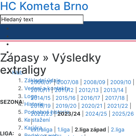
HC Kometa Brno
Zápasy »
Výsledky
extraligy
Klub
Základní údaje
2006/07
|
2007/08
|
2008/09
|
2009/10
|
Vedení a kontakty
2010/11
|
2011/12
|
2012/13
|
2013/14
|
Logo
2014/15
|
2015/16
|
2016/17
|
2017/18
|
SEZONA:
Historie
2018/19
|
2019/20
|
2020/21
|
2021/22
|
Podrobná historie
2022/23
|
2023/24
|
2024/25
|
2025/26
Ke stažení
|
Kariéra
extraliga
|
1.liga
|
2.liga západ
|
2.liga
LIGA:
Redakce webu