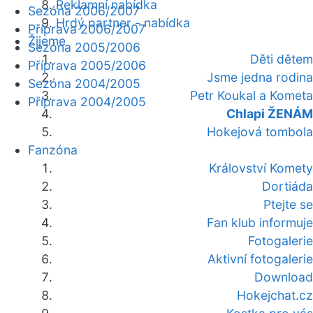
Reklamní nabídka
Sezóna 2006/2007
Hrdý partner - nabídka
Příprava 2006/2007
Žijeme
Sezóna 2005/2006
Děti dětem
Příprava 2005/2006
Jsme jedna rodina
Sezóna 2004/2005
Petr Koukal a Kometa
Příprava 2004/2005
Chlapi ŽENÁM
Hokejová tombola
Fanzóna
Království Komety
Dortiáda
Ptejte se
Fan klub informuje
Fotogalerie
Aktivní fotogalerie
Download
Hokejchat.cz