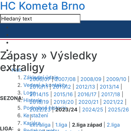
HC Kometa Brno
Zápasy »
Výsledky
extraligy
Klub
Základní údaje
2006/07
|
2007/08
|
2008/09
|
2009/10
|
Vedení a kontakty
2010/11
|
2011/12
|
2012/13
|
2013/14
|
Logo
2014/15
|
2015/16
|
2016/17
|
2017/18
|
SEZONA:
Historie
2018/19
|
2019/20
|
2020/21
|
2021/22
|
Podrobná historie
2022/23
|
2023/24
|
2024/25
|
2025/26
Ke stažení
|
Kariéra
extraliga
|
1.liga
|
2.liga západ
|
2.liga
LIGA:
Redakce webu