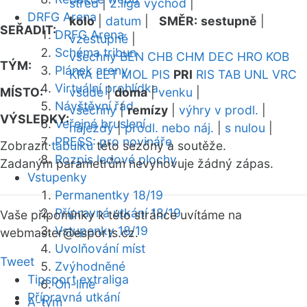
střed
|
2.liga východ
|
DRFG Arena
kolo
|
datum
|
SMĚR:
sestupně
|
SEŘADIT:
DRFG Arena
vzestupně
|
Schéma tribun
všechny
BEN
CHB
CHM
DEC
HRO
KOB
TÝM:
Plánek areny
KRA
LET
MOL
PIS
PRI
RIS
TAB
UNL
VRC
Virtuální prohlídka
MÍSTO:
všude
|
doma
|
venku
|
Návštěvní řád
všechny
|
remízy
|
výhry v prodl.
|
VÝSLEDKY:
Veřejné bruslení
nájezdy
|
prodl. nebo náj.
|
s nulou
|
PRESS: pro novináře
Zobrazit
tabulku
této sezóny a soutěže.
Rozpis ledové plochy
Zadaným parametrům nevyhovuje žádný zápas.
Vstupenky
Permanentky 18/19
Přípravná utkání 18/19
Vaše připomínky k této stránce uvítáme na
Vstupenky 18/19
webmaster
@esports.cz.
Uvolňování míst
Tweet
Zvýhodněné
Tipsport extraliga
On-line
Přípravná utkání
A-tým