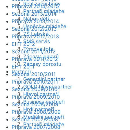
Realizační týmy
Příprava 2014/2015
Partneři mládeže
Sezóna 2013/2014
Nábor dětí
Příprava 2013/2014
Úspěchy mládeže
Sezóna 2012/2013
ZŠ Labská
Příprava 2012/2013
SMS servis
EHT 2012
Týmová fota
Sezóna 2011/2012
Zápasy juniorů
Příprava 2011/2012
Zápasy dorostu
EHT 2011
Partneři
Sezóna 2010/2011
Generální partner
Příprava 2010/2011
GOLD hlavní partner
Sezóna 2009/2010
Hlavní partneři
Příprava 2009/2010
Business partneři
Sezóna 2008/2009
Hrdí partneři
Příprava 2008/2009
Mediální partneři
Sezóna 2007/2008
Partneři mládeže
Příprava 2007/2008