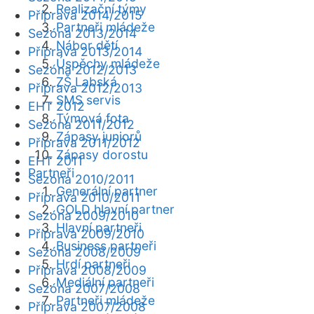
Realizační týmy
Příprava 2014/2015
Partneři mládeže
Sezóna 2013/2014
Nábor dětí
Příprava 2013/2014
Úspěchy mládeže
Sezóna 2012/2013
ZŠ Labská
Příprava 2012/2013
SMS servis
EHT 2012
Týmová fota
Sezóna 2011/2012
Zápasy juniorů
Příprava 2011/2012
Zápasy dorostu
EHT 2011
Partneři
Sezóna 2010/2011
Generální partner
Příprava 2010/2011
GOLD hlavní partner
Sezóna 2009/2010
Hlavní partneři
Příprava 2009/2010
Business partneři
Sezóna 2008/2009
Hrdí partneři
Příprava 2008/2009
Mediální partneři
Sezóna 2007/2008
Partneři mládeže
Příprava 2007/2008