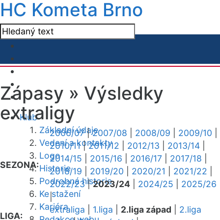
HC Kometa Brno
Zápasy »
Výsledky
extraligy
Klub
Základní údaje
2006/07
|
2007/08
|
2008/09
|
2009/10
|
Vedení a kontakty
2010/11
|
2011/12
|
2012/13
|
2013/14
|
Logo
2014/15
|
2015/16
|
2016/17
|
2017/18
|
SEZONA:
Historie
2018/19
|
2019/20
|
2020/21
|
2021/22
|
Podrobná historie
2022/23
|
2023/24
|
2024/25
|
2025/26
Ke stažení
|
Kariéra
extraliga
|
1.liga
|
2.liga západ
|
2.liga
LIGA:
Redakce webu