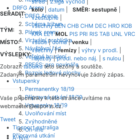
střed
|
2.liga východ
|
DRFG Arena
kolo
|
datum
|
SMĚR:
sestupně
|
SEŘADIT:
DRFG Arena
vzestupně
|
Schéma tribun
všechny
BEN
CHB
CHM
DEC
HRO
KOB
TÝM:
Plánek areny
KRA
LET
MOL
PIS
PRI
RIS
TAB
UNL
VRC
Virtuální prohlídka
MÍSTO:
všude
|
doma
|
venku
|
Návštěvní řád
všechny
|
remízy
|
výhry v prodl.
|
VÝSLEDKY:
Veřejné bruslení
nájezdy
|
prodl. nebo náj.
|
s nulou
|
PRESS: pro novináře
Zobrazit
tabulku
této sezóny a soutěže.
Rozpis ledové plochy
Zadaným parametrům nevyhovuje žádný zápas.
Vstupenky
Permanentky 18/19
Přípravná utkání 18/19
Vaše připomínky k této stránce uvítáme na
Vstupenky 18/19
webmaster
@esports.cz.
Uvolňování míst
Tweet
Zvýhodněné
Tipsport extraliga
On-line
Přípravná utkání
A-tým