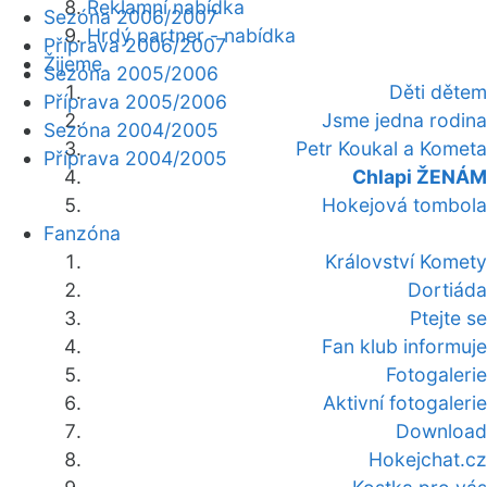
Reklamní nabídka
Sezóna 2006/2007
Hrdý partner - nabídka
Příprava 2006/2007
Žijeme
Sezóna 2005/2006
Děti dětem
Příprava 2005/2006
Jsme jedna rodina
Sezóna 2004/2005
Petr Koukal a Kometa
Příprava 2004/2005
Chlapi ŽENÁM
Hokejová tombola
Fanzóna
Království Komety
Dortiáda
Ptejte se
Fan klub informuje
Fotogalerie
Aktivní fotogalerie
Download
Hokejchat.cz