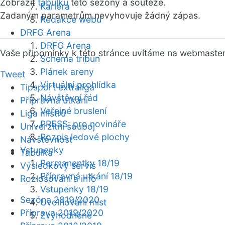
Zobrazit
tabulku
této sezóny a soutěže.
Kariéra
Zadaným parametrům nevyhovuje žádný zápas.
Redakce webu
DRFG Arena
DRFG Arena
Vaše připomínky k této stránce uvítáme na webmaste
Schéma tribun
Plánek areny
Tweet
Virtuální prohlídka
Tipsport extraliga
Návštěvní řád
Přípravná utkání
Veřejné bruslení
Liga mistrů
PRESS: pro novináře
Univerzitní souboj
Rozpis ledové plochy
Návštěvnost
Vstupenky
Tabulka
Permanentky 18/19
Výsledkový servis
Přípravná utkání 18/19
Rozlosování a info
Vstupenky 18/19
Sezóna 2019/2020
Uvolňování míst
Příprava 2019/2020
Zvýhodněné