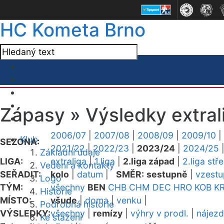
HC Kometa Brno
Zápasy »
Výsledky extral
2006/07
|
2007/08
|
2008/09
|
2009/10
|
Klub
SEZONA:
2021/22
|
2022/23
|
2023/24
|
2024/25
Základní údaje
LIGA:
extraliga
|
1.liga
|
2.liga západ
|
2.liga stř
Vedení a kontakty
SEŘADIT:
kolo
|
datum
|
SMĚR:
sestupně
|
vzest
Logo
TÝM:
všechny
BEN
CHB
CHM
DEC
HRO
KOB
K
Historie
MÍSTO:
všude
|
doma
|
venku
|
Podrobná historie
VÝSLEDKY:
všechny
|
remízy
|
výhry v prodl.
|
nájez
Ke stažení