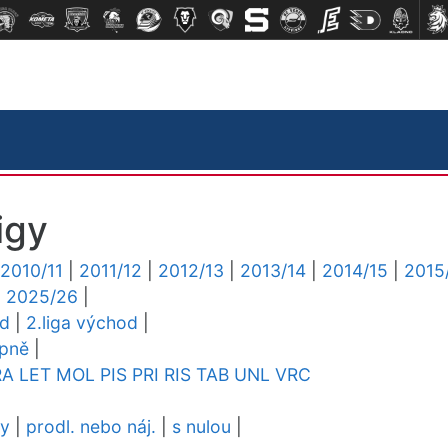
igy
2010/11
|
2011/12
|
2012/13
|
2013/14
|
2014/15
|
2015
|
2025/26
|
ed
|
2.liga východ
|
upně
|
RA
LET
MOL
PIS
PRI
RIS
TAB
UNL
VRC
dy
|
prodl. nebo náj.
|
s nulou
|