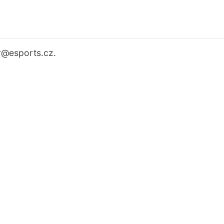
r
@esports.cz.