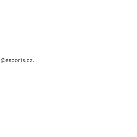
r
@esports.cz.