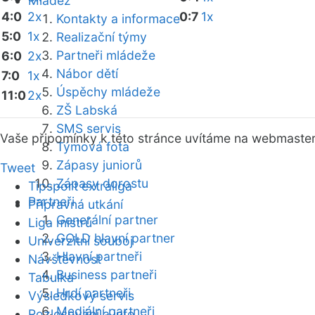
Mládež
4:0
2x
0:7
1x
Kontakty a informace
5:0
1x
Realizační týmy
Partneři mládeže
6:0
2x
Nábor dětí
7:0
1x
Úspěchy mládeže
11:0
2x
ZŠ Labská
SMS servis
Vaše připomínky k této stránce uvítáme na webmaste
Týmová fota
Zápasy juniorů
Tweet
Zápasy dorostu
Tipsport extraliga
Partneři
Přípravná utkání
Generální partner
Liga mistrů
GOLD hlavní partner
Univerzitní souboj
Hlavní partneři
Návštěvnost
Business partneři
Tabulka
Hrdí partneři
Výsledkový servis
Mediální partneři
Rozlosování a info