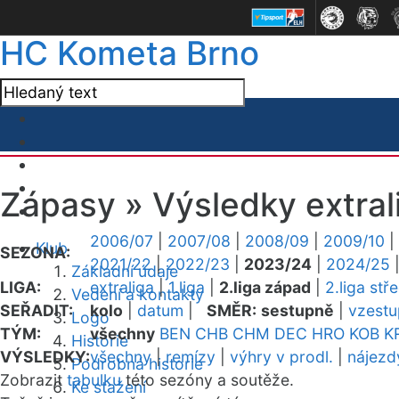
HC Kometa Brno
Zápasy »
Výsledky extral
2006/07
|
2007/08
|
2008/09
|
2009/10
|
Klub
SEZONA:
2021/22
|
2022/23
|
2023/24
|
2024/25
Základní údaje
LIGA:
extraliga
|
1.liga
|
2.liga západ
|
2.liga stř
Vedení a kontakty
SEŘADIT:
kolo
|
datum
|
SMĚR:
sestupně
|
vzest
Logo
TÝM:
všechny
BEN
CHB
CHM
DEC
HRO
KOB
K
Historie
VÝSLEDKY:
všechny
|
remízy
|
výhry v prodl.
|
nájezd
Podrobná historie
Zobrazit
tabulku
této sezóny a soutěže.
Ke stažení