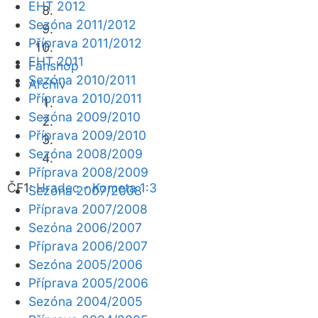
EHT 2012
Sezóna 2011/2012
Příprava 2011/2012
EHT 2011
Fanshop
Sezóna 2010/2011
Archiv
Příprava 2010/2011
Sezóna 2009/2010
Příprava 2009/2010
Sezóna 2008/2009
Příprava 2008/2009
ČF1:
Hradec - Kometa 1:3
Sezóna 2007/2008
Příprava 2007/2008
Sezóna 2006/2007
Příprava 2006/2007
Sezóna 2005/2006
Příprava 2005/2006
Sezóna 2004/2005