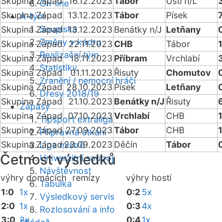
Skupina Západ
16.12.2023
Tábor
Ústí n/L
On-line
Skupina Západ
13.12.2023
Tábor
Písek
A-tým
Soupiska
Skupina Západ
13.12.2023
Benátky n/J
Letňany
Změny v kádru
Skupina Západ
22.11.2023
CHB
Tábor
Realizační tým
Skupina Západ
18.11.2023
Příbram
Vrchlabí
Statistiky
Skupina Západ
01.11.2023
Řisuty
Chomutov
Zranění / nemocní hráči
Skupina Západ
28.10.2023
Písek
Letňany
Dresy 2018/19
Skupina Západ
21.10.2023
Benátky n/J
Řisuty
Zápasy
Skupina Západ
07.10.2023
Vrchlabí
CHB
Tipsport extraliga
Skupina Západ
27.09.2023
Tábor
CHB
Přípravná utkání
Skupina Západ
23.09.2023
Děčín
Tábor
Liga mistrů
Četnost výsledků
Univerzitní souboj
Návštěvnost
výhry domácích
remízy
výhry hostí
Tabulka
1:0
1x
0:2
5x
Výsledkový servis
2:0
1x
0:3
4x
Rozlosování a info
3:0
3x
0:4
1x