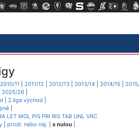
igy
2010/11
|
2011/12
|
2012/13
|
2013/14
|
2014/15
|
2015
|
2025/26
|
ed
|
2.liga východ
|
upně
|
RA
LET
MOL
PIS
PRI
RIS
TAB
UNL
VRC
y
|
prodl. nebo náj.
|
s nulou
|