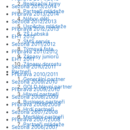
Realizační týmy
Sezóna 2013/2014
Partneři mládeže
Příprava 2013/2014
Nábor dětí
Sezóna 2012/2013
Úspěchy mládeže
Příprava 2012/2013
ZŠ Labská
EHT 2012
SMS servis
Sezóna 2011/2012
Týmová fota
Příprava 2011/2012
Zápasy juniorů
EHT 2011
Zápasy dorostu
Sezóna 2010/2011
Partneři
Příprava 2010/2011
Generální partner
Sezóna 2009/2010
GOLD hlavní partner
Příprava 2009/2010
Hlavní partneři
Sezóna 2008/2009
Business partneři
Příprava 2008/2009
Hrdí partneři
Sezóna 2007/2008
Mediální partneři
Příprava 2007/2008
Partneři mládeže
Sezóna 2006/2007