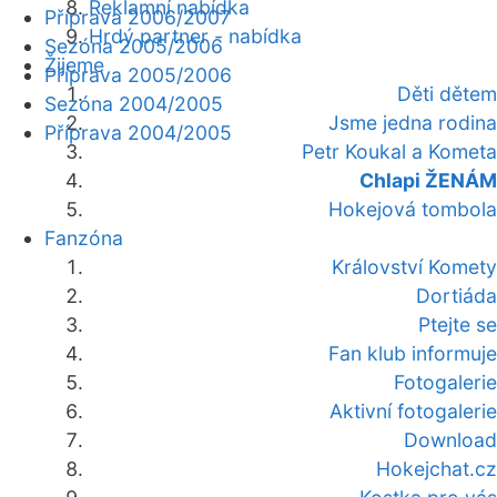
Reklamní nabídka
Příprava 2006/2007
Hrdý partner - nabídka
Sezóna 2005/2006
Žijeme
Příprava 2005/2006
Děti dětem
Sezóna 2004/2005
Jsme jedna rodina
Příprava 2004/2005
Petr Koukal a Kometa
Chlapi ŽENÁM
Hokejová tombola
Fanzóna
Království Komety
Dortiáda
Ptejte se
Fan klub informuje
Fotogalerie
Aktivní fotogalerie
Download
Hokejchat.cz