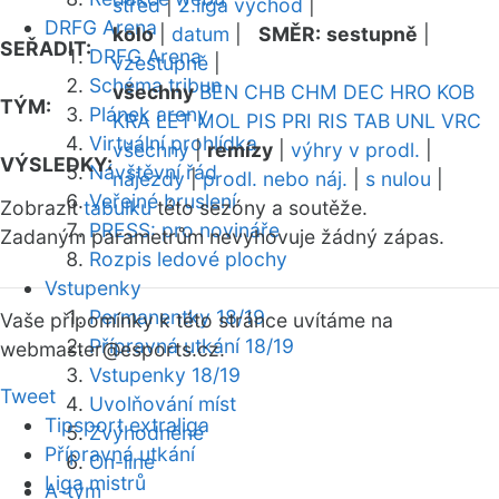
střed
|
2.liga východ
|
DRFG Arena
kolo
|
datum
|
SMĚR:
sestupně
|
SEŘADIT:
DRFG Arena
vzestupně
|
Schéma tribun
všechny
BEN
CHB
CHM
DEC
HRO
KOB
TÝM:
Plánek areny
KRA
LET
MOL
PIS
PRI
RIS
TAB
UNL
VRC
Virtuální prohlídka
všechny
|
remízy
|
výhry v prodl.
|
VÝSLEDKY:
Návštěvní řád
nájezdy
|
prodl. nebo náj.
|
s nulou
|
Veřejné bruslení
Zobrazit
tabulku
této sezóny a soutěže.
PRESS: pro novináře
Zadaným parametrům nevyhovuje žádný zápas.
Rozpis ledové plochy
Vstupenky
Permanentky 18/19
Vaše připomínky k této stránce uvítáme na
Přípravná utkání 18/19
webmaster
@esports.cz.
Vstupenky 18/19
Tweet
Uvolňování míst
Tipsport extraliga
Zvýhodněné
Přípravná utkání
On-line
Liga mistrů
A-tým