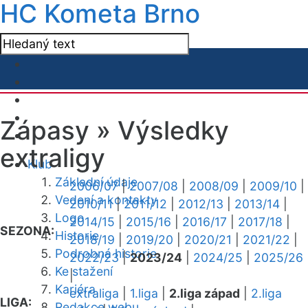
HC Kometa Brno
Zápasy »
Výsledky
extraligy
Klub
Základní údaje
2006/07
|
2007/08
|
2008/09
|
2009/10
|
Vedení a kontakty
2010/11
|
2011/12
|
2012/13
|
2013/14
|
Logo
2014/15
|
2015/16
|
2016/17
|
2017/18
|
SEZONA:
Historie
2018/19
|
2019/20
|
2020/21
|
2021/22
|
Podrobná historie
2022/23
|
2023/24
|
2024/25
|
2025/26
Ke stažení
|
Kariéra
extraliga
|
1.liga
|
2.liga západ
|
2.liga
LIGA:
Redakce webu