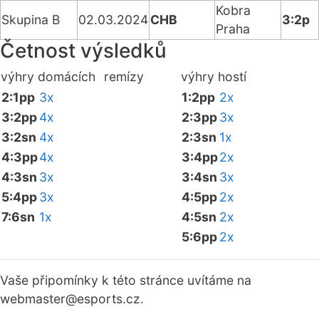
Kobra
Skupina B
02.03.2024
CHB
3:2p
Praha
Četnost výsledků
výhry domácích
remízy
výhry hostí
2:1pp
3x
1:2pp
2x
3:2pp
4x
2:3pp
3x
3:2sn
4x
2:3sn
1x
4:3pp
4x
3:4pp
2x
4:3sn
3x
3:4sn
3x
5:4pp
3x
4:5pp
2x
7:6sn
1x
4:5sn
2x
5:6pp
2x
Vaše připomínky k této stránce uvítáme na
webmaster
@esports.cz.