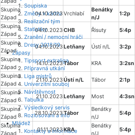
Západ
Soupiska
Skupina
Benátky
Změny v kádru
04.10.2023
Vrchlabí
1:2p
Západ
n/J
Realizační tým
Skupina
Statistiky
04.10.2023
CHB
Řisuty
5:4p
Západ
Zranění / nemocní hráči
Skupina
Dresy 2018/19
04.10.2023
Letňany
Ústí n/L
3:2p
Západ
Zápasy
Skupina
Tipsport extraliga
14.10.2023
Tábor
KRA
3:2sn
Západ
Přípravná utkání
Skupina
Liga mistrů
21.10.2023
Ústí n/L
Tábor
2:1p
Západ
Univerzitní souboj
Návštěvnost
Skupina
21.10.2023
Letňany
Most
4:3sn
Tabulka
Západ
Výsledkový servis
Skupina
Benátky
28.10.2023
Tábor
5:4p
Rozlosování a info
Západ
n/J
Mládež
Skupina
Benátky
01.11.2023
KRA
5:4p
Kontakty a informace
Západ
n/J