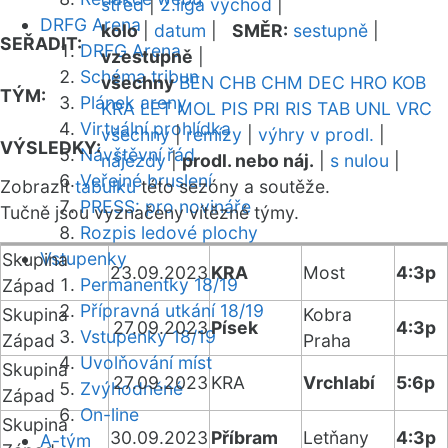
střed
|
2.liga východ
|
DRFG Arena
kolo
|
datum
|
SMĚR:
sestupně
|
SEŘADIT:
DRFG Arena
vzestupně
|
Schéma tribun
všechny
BEN
CHB
CHM
DEC
HRO
KOB
TÝM:
Plánek areny
KRA
LET
MOL
PIS
PRI
RIS
TAB
UNL
VRC
Virtuální prohlídka
všechny
|
remízy
|
výhry v prodl.
|
VÝSLEDKY:
Návštěvní řád
nájezdy
|
prodl. nebo náj.
|
s nulou
|
Veřejné bruslení
Zobrazit
tabulku
této sezóny a soutěže.
PRESS: pro novináře
Tučně jsou vyznačeny vítězné týmy.
Rozpis ledové plochy
Vstupenky
Skupina
23.09.2023
KRA
Most
4:3p
Permanentky 18/19
Západ
Přípravná utkání 18/19
Skupina
Kobra
27.09.2023
Písek
4:3p
Vstupenky 18/19
Západ
Praha
Uvolňování míst
Skupina
27.09.2023
KRA
Vrchlabí
5:6p
Zvýhodněné
Západ
On-line
Skupina
30.09.2023
Příbram
Letňany
4:3p
A-tým