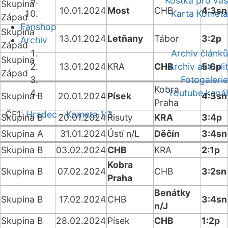
Kostka pro vás
Skupina
10.01.2024
Most
CHB
4:3sn
Karta Kometa
Západ
Fanshop
Skupina
13.01.2024
Letňany
Tábor
3:2p
Archiv
Západ
Archiv článků
Skupina
13.01.2024
KRA
CHB
Archiv aktualit
5:6p
Západ
Fotogalerie
Kobra
Youtube kanál
Skupina B
20.01.2024
Písek
4:3sn
Praha
ČF1:
Hradec - Kometa 1:3
Skupina B
20.01.2024
Řisuty
KRA
3:4p
Skupina A
31.01.2024
Ústí n/L
Děčín
3:4sn
Skupina B
03.02.2024
CHB
KRA
2:1p
Kobra
Skupina B
07.02.2024
CHB
3:2sn
Praha
Benátky
Skupina B
17.02.2024
CHB
3:4sn
n/J
Skupina B
28.02.2024
Písek
CHB
1:2p