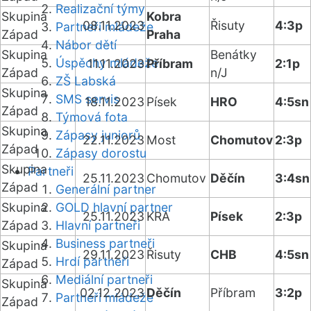
Realizační týmy
Skupina
Kobra
08.11.2023
Řisuty
4:3p
Partneři mládeže
Západ
Praha
Nábor dětí
Skupina
Benátky
Úspěchy mládeže
11.11.2023
Příbram
2:1p
Západ
n/J
ZŠ Labská
Skupina
SMS servis
18.11.2023
Písek
HRO
4:5sn
Západ
Týmová fota
Skupina
Zápasy juniorů
22.11.2023
Most
Chomutov
2:3p
Západ
Zápasy dorostu
Skupina
Partneři
25.11.2023
Chomutov
Děčín
3:4sn
Západ
Generální partner
Skupina
GOLD hlavní partner
25.11.2023
KRA
Písek
2:3p
Západ
Hlavní partneři
Business partneři
Skupina
29.11.2023
Řisuty
CHB
4:5sn
Hrdí partneři
Západ
Mediální partneři
Skupina
02.12.2023
Děčín
Příbram
3:2p
Partneři mládeže
Západ