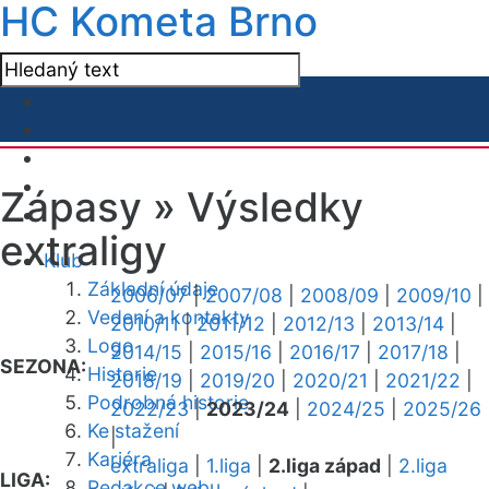
HC Kometa Brno
Zápasy »
Výsledky
extraligy
Klub
Základní údaje
2006/07
|
2007/08
|
2008/09
|
2009/10
|
Vedení a kontakty
2010/11
|
2011/12
|
2012/13
|
2013/14
|
Logo
2014/15
|
2015/16
|
2016/17
|
2017/18
|
SEZONA:
Historie
2018/19
|
2019/20
|
2020/21
|
2021/22
|
Podrobná historie
2022/23
|
2023/24
|
2024/25
|
2025/26
Ke stažení
|
Kariéra
extraliga
|
1.liga
|
2.liga západ
|
2.liga
LIGA:
Redakce webu