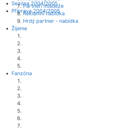
Sezóna 2004/2005
Partneři mládeže
Příprava 2004/2005
Reklamní nabídka
Hrdý partner - nabídka
Žijeme
Fanzóna