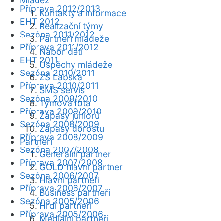
Mládež
Příprava 2012/2013
Kontakty a informace
EHT 2012
Realizační týmy
Sezóna 2011/2012
Partneři mládeže
Příprava 2011/2012
Nábor dětí
EHT 2011
Úspěchy mládeže
Sezóna 2010/2011
ZŠ Labská
Příprava 2010/2011
SMS servis
Sezóna 2009/2010
Týmová fota
Příprava 2009/2010
Zápasy juniorů
Sezóna 2008/2009
Zápasy dorostu
Příprava 2008/2009
Partneři
Sezóna 2007/2008
Generální partner
Příprava 2007/2008
GOLD hlavní partner
Sezóna 2006/2007
Hlavní partneři
Příprava 2006/2007
Business partneři
Sezóna 2005/2006
Hrdí partneři
Příprava 2005/2006
Mediální partneři