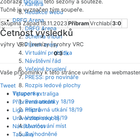
Zobrazit
tabulku
této sezóny a soutěže.
Kariéra
Tučně je vyznačen tým soupeře.
Redakce webu
DRFG Arena
Skupina Západ
18.11.2023
Příbram
Vrchlabí
3:0
DRFG Arena
Četnost výsledků
Schéma tribun
výhry VRC |
remízy |
prohry VRC
Plánek areny
Virtuální prohlídka
0:3
1x
Návštěvní řád
Veřejné bruslení
Vaše připomínky k této stránce uvítáme na webmaste
PRESS: pro novináře
Rozpis ledové plochy
Tweet
Vstupenky
Tipsport extraliga
Permanentky 18/19
Přípravná utkání
Přípravná utkání 18/19
Liga mistrů
Vstupenky 18/19
Univerzitní souboj
Uvolňování míst
Návštěvnost
Zvýhodněné
Tabulka