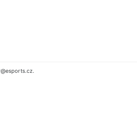
r
@esports.cz.