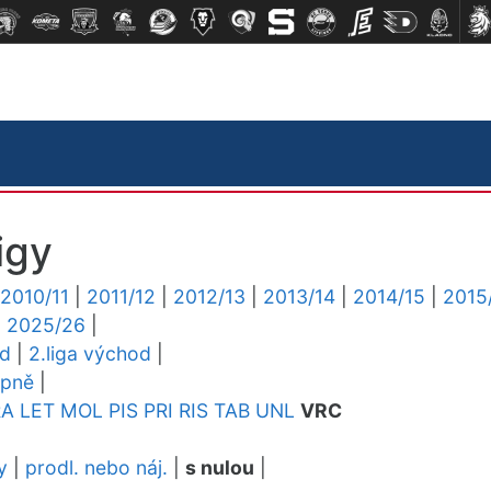
igy
2010/11
|
2011/12
|
2012/13
|
2013/14
|
2014/15
|
2015
|
2025/26
|
ed
|
2.liga východ
|
upně
|
RA
LET
MOL
PIS
PRI
RIS
TAB
UNL
VRC
y
|
prodl. nebo náj.
|
s nulou
|