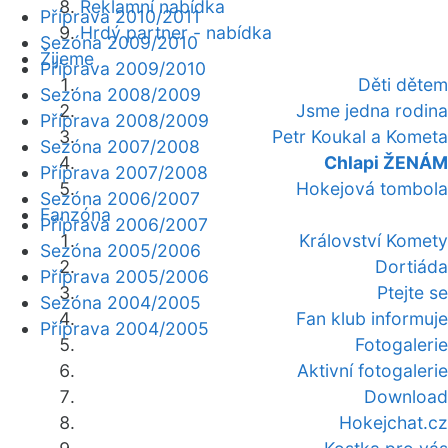
Reklamní nabídka
Příprava 2010/2011
Hrdý partner - nabídka
Sezóna 2009/2010
Žijeme
Příprava 2009/2010
Děti dětem
Sezóna 2008/2009
Jsme jedna rodina
Příprava 2008/2009
Petr Koukal a Kometa
Sezóna 2007/2008
Chlapi ŽENÁM
Příprava 2007/2008
Hokejová tombola
Sezóna 2006/2007
Fanzóna
Příprava 2006/2007
Království Komety
Sezóna 2005/2006
Dortiáda
Příprava 2005/2006
Ptejte se
Sezóna 2004/2005
Fan klub informuje
Příprava 2004/2005
Fotogalerie
Aktivní fotogalerie
Download
Hokejchat.cz