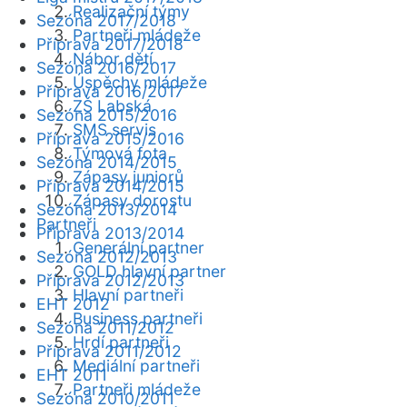
Realizační týmy
Sezóna 2017/2018
Partneři mládeže
Příprava 2017/2018
Nábor dětí
Sezóna 2016/2017
Úspěchy mládeže
Příprava 2016/2017
ZŠ Labská
Sezóna 2015/2016
SMS servis
Příprava 2015/2016
Týmová fota
Sezóna 2014/2015
Zápasy juniorů
Příprava 2014/2015
Zápasy dorostu
Sezóna 2013/2014
Partneři
Příprava 2013/2014
Generální partner
Sezóna 2012/2013
GOLD hlavní partner
Příprava 2012/2013
Hlavní partneři
EHT 2012
Business partneři
Sezóna 2011/2012
Hrdí partneři
Příprava 2011/2012
Mediální partneři
EHT 2011
Partneři mládeže
Sezóna 2010/2011