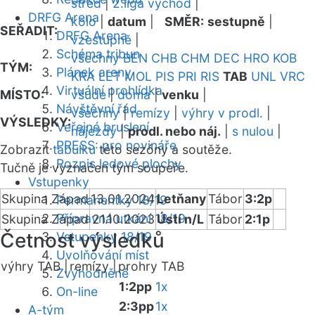
střed
|
2.liga východ
|
DRFG Arena
kolo
|
datum
|
SMĚR:
sestupně
|
SEŘADIT:
DRFG Arena
vzestupně
|
Schéma tribun
všechny
BEN
CHB
CHM
DEC
HRO
KOB
TÝM:
Plánek areny
KRA
LET
MOL
PIS
PRI
RIS
TAB
UNL
VRC
Virtuální prohlídka
MÍSTO:
všude
|
doma
|
venku
|
Návštěvní řád
všechny
|
remízy
|
výhry v prodl.
|
VÝSLEDKY:
Veřejné bruslení
nájezdy
|
prodl. nebo náj.
|
s nulou
|
PRESS: pro novináře
Zobrazit
tabulku
této sezóny a soutěže.
Rozpis ledové plochy
Tučně je vyznačen tým soupeře.
Vstupenky
Skupina Západ
13.01.2024
Letňany
Tábor
3:2p
Permanentky 18/19
Přípravná utkání 18/19
Skupina Západ
21.10.2023
Ústí n/L
Tábor
2:1p
Četnost výsledků
Vstupenky 18/19
Uvolňování míst
výhry TAB |
remízy |
prohry TAB
Zvýhodněné
1:2pp
1x
On-line
2:3pp
1x
A-tým