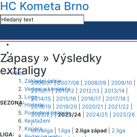
HC Kometa Brno
Zápasy »
Výsledky
extraligy
Klub
Základní údaje
2006/07
|
2007/08
|
2008/09
|
2009/10
|
Vedení a kontakty
2010/11
|
2011/12
|
2012/13
|
2013/14
|
Logo
2014/15
|
2015/16
|
2016/17
|
2017/18
|
SEZONA:
Historie
2018/19
|
2019/20
|
2020/21
|
2021/22
|
Podrobná historie
2022/23
|
2023/24
|
2024/25
|
2025/26
Ke stažení
|
Kariéra
extraliga
|
1.liga
|
2.liga západ
|
2.liga
LIGA:
Redakce webu