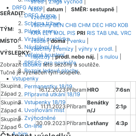
střed
|
2.liga východ
|
DRFG Arena
kolo
|
datum
|
SMĚR:
sestupně
|
SEŘADIT:
DRFG Arena
vzestupně
|
Schéma tribun
všechny
BEN
CHB
CHM
DEC
HRO
KOB
TÝM:
Plánek areny
KRA
LET
MOL
PIS
PRI
RIS
TAB
UNL
VRC
Virtuální prohlídka
MÍSTO:
všude
|
doma
|
venku
|
Návštěvní řád
všechny
|
remízy
|
výhry v prodl.
|
VÝSLEDKY:
Veřejné bruslení
nájezdy
|
prodl. nebo náj.
|
s nulou
|
PRESS: pro novináře
Zobrazit
tabulku
této sezóny a soutěže.
Rozpis ledové plochy
Tučně je vyznačen tým soupeře.
Vstupenky
Skupina
Permanentky 18/19
16.12.2023
Příbram
HRO
7:6sn
Západ
Přípravná utkání 18/19
Vstupenky 18/19
Skupina
Benátky
11.11.2023
Příbram
2:1p
Uvolňování míst
Západ
n/J
Zvýhodněné
Skupina
30.09.2023
Příbram
Letňany
4:3p
On-line
Západ
A-tým