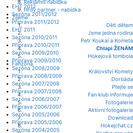
Reklamní nabídka
EHT 2012
Hrdý partner - nabídka
Sezóna 2011/2012
Žijeme
Příprava 2011/2012
Děti dětem
EHT 2011
Jsme jedna rodina
Sezóna 2010/2011
Petr Koukal a Kometa
Příprava 2010/2011
Chlapi ŽENÁM
Sezóna 2009/2010
Hokejová tombola
Příprava 2009/2010
Fanzóna
Sezóna 2008/2009
Království Komety
Příprava 2008/2009
Dortiáda
Sezóna 2007/2008
Ptejte se
Příprava 2007/2008
Fan klub informuje
Sezóna 2006/2007
Fotogalerie
Příprava 2006/2007
Aktivní fotogalerie
Sezóna 2005/2006
Download
Příprava 2005/2006
Hokejchat.cz
Sezóna 2004/2005