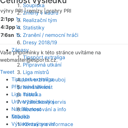
Četnost výsledků
Soupiska
výhry PRI |
remízy |
prohry PRI
Změny v kádru
2:1pp
1x
Realizační tým
4:3pp
1x
Statistiky
7:6sn
1x
Zranění / nemocní hráči
Dresy 2018/19
Zápasy
Vaše připomínky k této stránce uvítáme na
Tipsport extraliga
webmaster
@esports.cz.
Přípravná utkání
Tweet
Liga mistrů
Tipsport extraliga
Univerzitní souboj
Přípravná utkání
Návštěvnost
Liga mistrů
Tabulka
Univerzitní souboj
Výsledkový servis
Návštěvnost
Rozlosování a info
Tabulka
Mládež
Výsledkový servis
Kontakty a informace