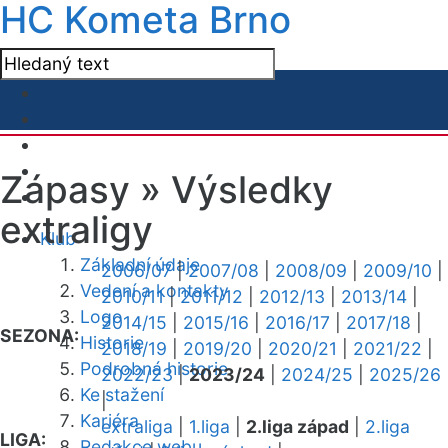
HC Kometa Brno
Zápasy »
Výsledky
extraligy
Klub
Základní údaje
2006/07
|
2007/08
|
2008/09
|
2009/10
|
Vedení a kontakty
2010/11
|
2011/12
|
2012/13
|
2013/14
|
Logo
2014/15
|
2015/16
|
2016/17
|
2017/18
|
SEZONA:
Historie
2018/19
|
2019/20
|
2020/21
|
2021/22
|
Podrobná historie
2022/23
|
2023/24
|
2024/25
|
2025/26
Ke stažení
|
Kariéra
extraliga
|
1.liga
|
2.liga západ
|
2.liga
LIGA:
Redakce webu