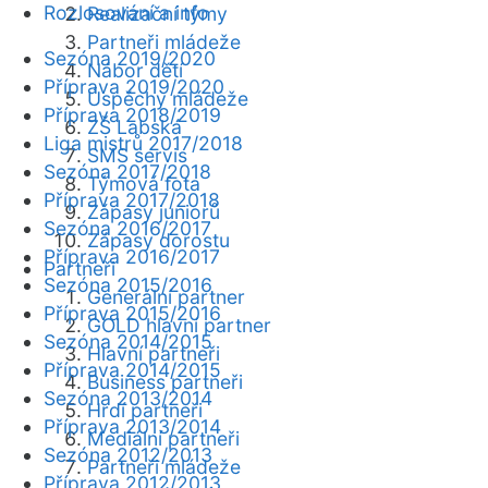
Rozlosování a info
Realizační týmy
Partneři mládeže
Sezóna 2019/2020
Nábor dětí
Příprava 2019/2020
Úspěchy mládeže
Příprava 2018/2019
ZŠ Labská
Liga mistrů 2017/2018
SMS servis
Sezóna 2017/2018
Týmová fota
Příprava 2017/2018
Zápasy juniorů
Sezóna 2016/2017
Zápasy dorostu
Příprava 2016/2017
Partneři
Sezóna 2015/2016
Generální partner
Příprava 2015/2016
GOLD hlavní partner
Sezóna 2014/2015
Hlavní partneři
Příprava 2014/2015
Business partneři
Sezóna 2013/2014
Hrdí partneři
Příprava 2013/2014
Mediální partneři
Sezóna 2012/2013
Partneři mládeže
Příprava 2012/2013