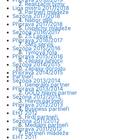
Realizační týmy
Liga mistrů 2017/2018
Partneři mládeže
Sezóna 2017/2018
Nábor dětí
Příprava 2017/2018
Úspěchy mládeže
Sezóna 2016/2017
ZŠ Labská
Příprava 2016/2017
SMS servis
Sezóna 2015/2016
Týmová fota
Příprava 2015/2016
Zápasy juniorů
Sezóna 2014/2015
Zápasy dorostu
Příprava 2014/2015
Partneři
Sezóna 2013/2014
Generální partner
Příprava 2013/2014
GOLD hlavní partner
Sezóna 2012/2013
Hlavní partneři
Příprava 2012/2013
Business partneři
EHT 2012
Hrdí partneři
Sezóna 2011/2012
Mediální partneři
Příprava 2011/2012
Partneři mládeže
EHT 2011