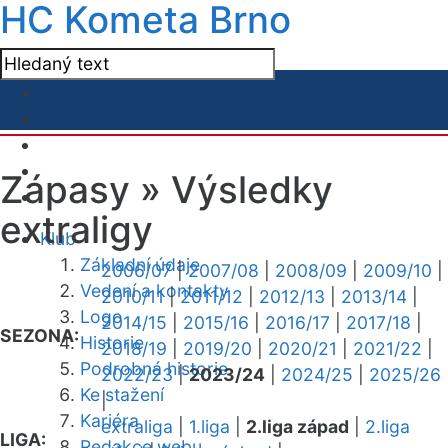
HC Kometa Brno
Zápasy »
Výsledky
extraligy
Klub
Základní údaje
2006/07
|
2007/08
|
2008/09
|
2009/10
|
Vedení a kontakty
2010/11
|
2011/12
|
2012/13
|
2013/14
|
Logo
2014/15
|
2015/16
|
2016/17
|
2017/18
|
SEZONA:
Historie
2018/19
|
2019/20
|
2020/21
|
2021/22
|
Podrobná historie
2022/23
|
2023/24
|
2024/25
|
2025/26
Ke stažení
|
Kariéra
extraliga
|
1.liga
|
2.liga západ
|
2.liga
LIGA:
Redakce webu