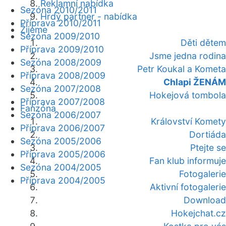
Reklamní nabídka
Sezóna 2010/2011
Hrdý partner - nabídka
Příprava 2010/2011
Žijeme
Sezóna 2009/2010
Děti dětem
Příprava 2009/2010
Jsme jedna rodina
Sezóna 2008/2009
Petr Koukal a Kometa
Příprava 2008/2009
Chlapi ŽENÁM
Sezóna 2007/2008
Hokejová tombola
Příprava 2007/2008
Fanzóna
Sezóna 2006/2007
Království Komety
Příprava 2006/2007
Dortiáda
Sezóna 2005/2006
Ptejte se
Příprava 2005/2006
Fan klub informuje
Sezóna 2004/2005
Fotogalerie
Příprava 2004/2005
Aktivní fotogalerie
Download
Hokejchat.cz