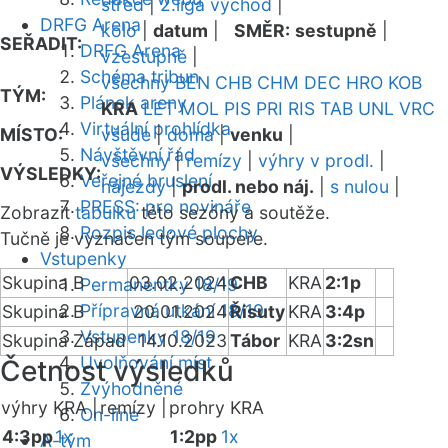
střed
|
2.liga východ
|
DRFG Arena
kolo
|
datum
|
SMĚR:
sestupně
|
SEŘADIT:
DRFG Arena
vzestupně
|
Schéma tribun
všechny
BEN
CHB
CHM
DEC
HRO
KOB
TÝM:
Plánek areny
KRA
LET
MOL
PIS
PRI
RIS
TAB
UNL
VRC
Virtuální prohlídka
MÍSTO:
všude
|
doma
|
venku
|
Návštěvní řád
všechny
|
remízy
|
výhry v prodl.
|
VÝSLEDKY:
Veřejné bruslení
nájezdy
|
prodl. nebo náj.
|
s nulou
|
PRESS: pro novináře
Zobrazit
tabulku
této sezóny a soutěže.
Rozpis ledové plochy
Tučně je vyznačen tým soupeře.
Vstupenky
Skupina B
03.02.2024
CHB
KRA
2:1p
Permanentky 18/19
Přípravná utkání 18/19
Skupina B
20.01.2024
Řisuty
KRA
3:4p
Vstupenky 18/19
Skupina Západ
14.10.2023
Tábor
KRA
3:2sn
Uvolňování míst
Četnost výsledků
Zvýhodněné
výhry KRA |
remízy |
prohry KRA
On-line
4:3pp
1x
1:2pp
1x
A-tým