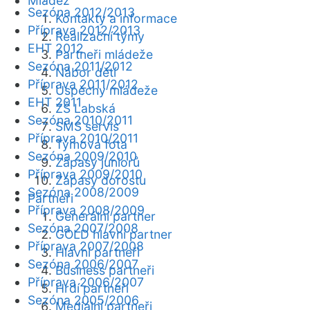
Mládež
Sezóna 2012/2013
Kontakty a informace
Příprava 2012/2013
Realizační týmy
EHT 2012
Partneři mládeže
Sezóna 2011/2012
Nábor dětí
Příprava 2011/2012
Úspěchy mládeže
EHT 2011
ZŠ Labská
Sezóna 2010/2011
SMS servis
Příprava 2010/2011
Týmová fota
Sezóna 2009/2010
Zápasy juniorů
Příprava 2009/2010
Zápasy dorostu
Sezóna 2008/2009
Partneři
Příprava 2008/2009
Generální partner
Sezóna 2007/2008
GOLD hlavní partner
Příprava 2007/2008
Hlavní partneři
Sezóna 2006/2007
Business partneři
Příprava 2006/2007
Hrdí partneři
Sezóna 2005/2006
Mediální partneři