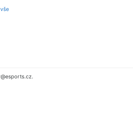
 vše
r
@esports.cz.