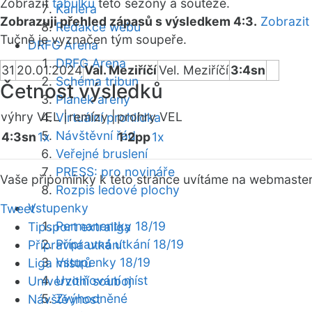
Zobrazit
tabulku
této sezóny a soutěže.
Kariéra
Zobrazuji přehled zápasů s výsledkem 4:3.
Zobrazit
Redakce webu
Tučně je vyznačen tým soupeře.
DRFG Arena
DRFG Arena
31
20.01.2024
Val. Meziříčí
Vel. Meziříčí
3:4sn
Schéma tribun
Četnost výsledků
Plánek areny
výhry VEL |
remízy |
prohry VEL
Virtuální prohlídka
Návštěvní řád
4:3sn
1x
1:2pp
1x
Veřejné bruslení
PRESS: pro novináře
Vaše připomínky k této stránce uvítáme na webmaste
Rozpis ledové plochy
Vstupenky
Tweet
Permanentky 18/19
Tipsport extraliga
Přípravná utkání 18/19
Přípravná utkání
Vstupenky 18/19
Liga mistrů
Uvolňování míst
Univerzitní souboj
Zvýhodněné
Návštěvnost