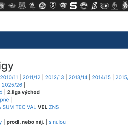
igy
2010/11
|
2011/12
|
2012/13
|
2013/14
|
2014/15
|
2015
|
2025/26
|
ed
|
2.liga východ
|
upně
|
A
SUM
TEC
VAL
VEL
ZNS
y
|
prodl. nebo náj.
|
s nulou
|