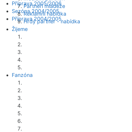
Příprava 2005/2006
Partneři mládeže
Sezóna 2004/2005
Reklamní nabídka
Příprava 2004/2005
Hrdý partner - nabídka
Žijeme
Fanzóna