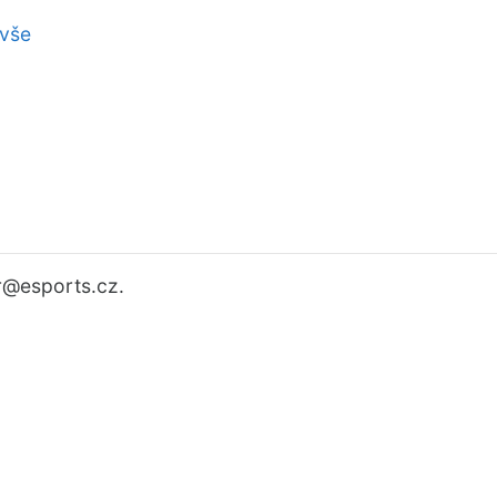
 vše
r
@esports.cz.