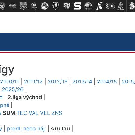
igy
2010/11
|
2011/12
|
2012/13
|
2013/14
|
2014/15
|
2015
|
2025/26
|
ed
|
2.liga východ
|
upně
|
A
SUM
TEC
VAL
VEL
ZNS
y
|
prodl. nebo náj.
|
s nulou
|