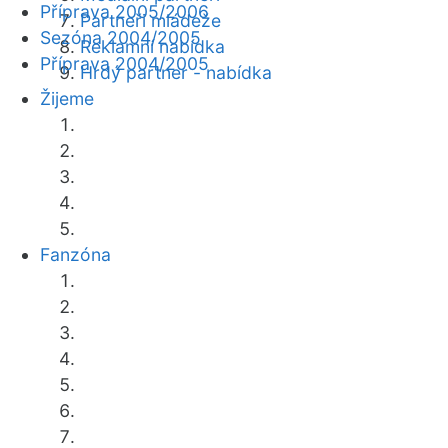
Příprava 2005/2006
Partneři mládeže
Sezóna 2004/2005
Reklamní nabídka
Příprava 2004/2005
Hrdý partner - nabídka
Žijeme
Fanzóna