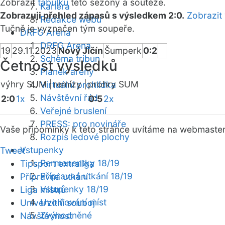
Zobrazit
tabulku
této sezóny a soutěže.
Kariéra
Zobrazuji přehled zápasů s výsledkem 2:0.
Zobrazit
Redakce webu
Tučně je vyznačen tým soupeře.
DRFG Arena
DRFG Arena
19
29.11.2023
Nový Jičín
Šumperk
0:2
Schéma tribun
Četnost výsledků
Plánek areny
výhry SUM |
remízy |
prohry SUM
Virtuální prohlídka
Návštěvní řád
2:0
1x
0:5
2x
Veřejné bruslení
PRESS: pro novináře
Vaše připomínky k této stránce uvítáme na webmaste
Rozpis ledové plochy
Vstupenky
Tweet
Permanentky 18/19
Tipsport extraliga
Přípravná utkání 18/19
Přípravná utkání
Vstupenky 18/19
Liga mistrů
Uvolňování míst
Univerzitní souboj
Zvýhodněné
Návštěvnost