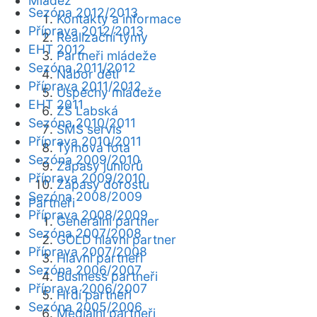
Mládež
Sezóna 2012/2013
Kontakty a informace
Příprava 2012/2013
Realizační týmy
EHT 2012
Partneři mládeže
Sezóna 2011/2012
Nábor dětí
Příprava 2011/2012
Úspěchy mládeže
EHT 2011
ZŠ Labská
Sezóna 2010/2011
SMS servis
Příprava 2010/2011
Týmová fota
Sezóna 2009/2010
Zápasy juniorů
Příprava 2009/2010
Zápasy dorostu
Sezóna 2008/2009
Partneři
Příprava 2008/2009
Generální partner
Sezóna 2007/2008
GOLD hlavní partner
Příprava 2007/2008
Hlavní partneři
Sezóna 2006/2007
Business partneři
Příprava 2006/2007
Hrdí partneři
Sezóna 2005/2006
Mediální partneři