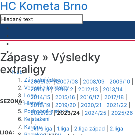
HC Kometa Brno
Zápasy »
Výsledky
extraligy
Klub
Základní údaje
2006/07
|
2007/08
|
2008/09
|
2009/10
|
Vedení a kontakty
2010/11
|
2011/12
|
2012/13
|
2013/14
|
Logo
2014/15
|
2015/16
|
2016/17
|
2017/18
|
SEZONA:
Historie
2018/19
|
2019/20
|
2020/21
|
2021/22
|
Podrobná historie
2022/23
|
2023/24
|
2024/25
|
2025/26
Ke stažení
|
Kariéra
extraliga
|
1.liga
|
2.liga západ
|
2.liga
LIGA:
Redakce webu