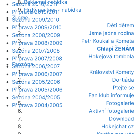
Reklamní nabídka
Sezóna 2010/2011
Hrdý partner - nabídka
Příprava 2010/2011
Žijeme
Sezóna 2009/2010
Děti dětem
Příprava 2009/2010
Jsme jedna rodina
Sezóna 2008/2009
Petr Koukal a Kometa
Příprava 2008/2009
Chlapi ŽENÁM
Sezóna 2007/2008
Hokejová tombola
Příprava 2007/2008
Fanzóna
Sezóna 2006/2007
Království Komety
Příprava 2006/2007
Dortiáda
Sezóna 2005/2006
Ptejte se
Příprava 2005/2006
Fan klub informuje
Sezóna 2004/2005
Fotogalerie
Příprava 2004/2005
Aktivní fotogalerie
Download
Hokejchat.cz