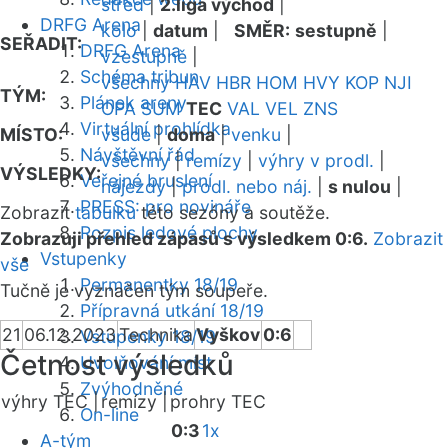
střed
|
2.liga východ
|
DRFG Arena
kolo
|
datum
|
SMĚR:
sestupně
|
SEŘADIT:
DRFG Arena
vzestupně
|
Schéma tribun
všechny
HAV
HBR
HOM
HVY
KOP
NJI
TÝM:
Plánek areny
OPA
SUM
TEC
VAL
VEL
ZNS
Virtuální prohlídka
MÍSTO:
všude
|
doma
|
venku
|
Návštěvní řád
všechny
|
remízy
|
výhry v prodl.
|
VÝSLEDKY:
Veřejné bruslení
nájezdy
|
prodl. nebo náj.
|
s nulou
|
PRESS: pro novináře
Zobrazit
tabulku
této sezóny a soutěže.
Rozpis ledové plochy
Zobrazuji přehled zápasů s výsledkem 0:6.
Zobrazit
Vstupenky
vše
Permanentky 18/19
Tučně je vyznačen tým soupeře.
Přípravná utkání 18/19
21
06.12.2023
Technika
Vyškov
0:6
Vstupenky 18/19
Četnost výsledků
Uvolňování míst
Zvýhodněné
výhry TEC |
remízy |
prohry TEC
On-line
0:3
1x
A-tým