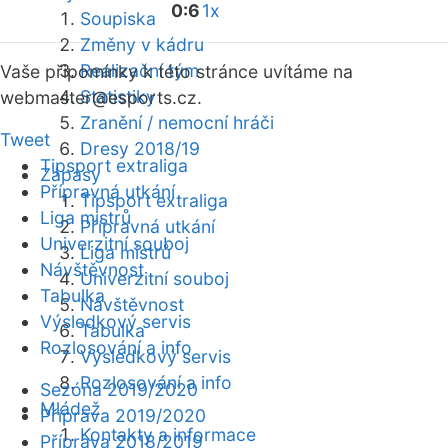
0:6
1x
Soupiska
Změny v kádru
Realizační tým
Vaše připomínky k této stránce uvítáme na
Statistiky
webmaster
@esports.cz.
Zranění / nemocní hráči
Tweet
Dresy 2018/19
Tipsport extraliga
Zápasy
Přípravná utkání
Tipsport extraliga
Liga mistrů
Přípravná utkání
Univerzitní souboj
Liga mistrů
Návštěvnost
Univerzitní souboj
Tabulka
Návštěvnost
Výsledkový servis
Tabulka
Rozlosování a info
Výsledkový servis
Rozlosování a info
Sezóna 2019/2020
Mládež
Příprava 2019/2020
Kontakty a informace
Příprava 2018/2019