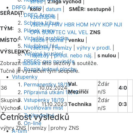
střed
|
2.liga východ
|
DRFG Arena
kolo
|
datum
|
SMĚR:
sestupně
|
SEŘADIT:
DRFG Arena
vzestupně
|
Schéma tribun
všechny
HAV
HBR
HOM
HVY
KOP
NJI
TÝM:
Plánek areny
OPA
SUM
TEC
VAL
VEL
ZNS
Virtuální prohlídka
MÍSTO:
všude
|
doma
|
venku
|
Návštěvní řád
všechny
|
remízy
|
výhry v prodl.
|
VÝSLEDKY:
Veřejné bruslení
nájezdy
|
prodl. nebo náj.
|
s nulou
|
PRESS: pro novináře
Zobrazit
tabulku
této sezóny a soutěže.
Rozpis ledové plochy
Tučně je vyznačen tým soupeře.
Vstupenky
Val.
Žďár
Permanentky 18/19
36
10.02.2024
4:0
Meziříčí
n/S
Přípravná utkání 18/19
Vstupenky 18/19
Skupina
Žďár
11.10.2023
Technika
0:3
Uvolňování míst
Východ
n/S
Četnost výsledků
Zvýhodněné
On-line
výhry ZNS |
remízy |
prohry ZNS
A-tým