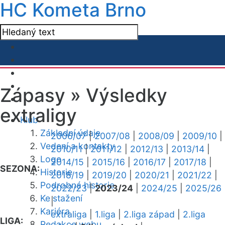
HC Kometa Brno
Zápasy »
Výsledky
extraligy
Klub
Základní údaje
2006/07
|
2007/08
|
2008/09
|
2009/10
|
Vedení a kontakty
2010/11
|
2011/12
|
2012/13
|
2013/14
|
Logo
2014/15
|
2015/16
|
2016/17
|
2017/18
|
SEZONA:
Historie
2018/19
|
2019/20
|
2020/21
|
2021/22
|
Podrobná historie
2022/23
|
2023/24
|
2024/25
|
2025/26
Ke stažení
|
Kariéra
extraliga
|
1.liga
|
2.liga západ
|
2.liga
LIGA:
Redakce webu