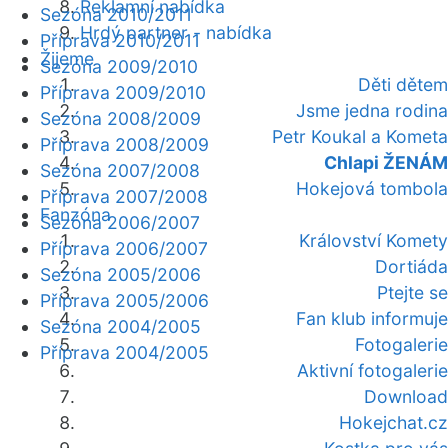
Reklamní nabídka
Sezóna 2010/2011
Hrdý partner - nabídka
Příprava 2010/2011
Žijeme
Sezóna 2009/2010
Děti dětem
Příprava 2009/2010
Jsme jedna rodina
Sezóna 2008/2009
Petr Koukal a Kometa
Příprava 2008/2009
Chlapi ŽENÁM
Sezóna 2007/2008
Hokejová tombola
Příprava 2007/2008
Fanzóna
Sezóna 2006/2007
Království Komety
Příprava 2006/2007
Dortiáda
Sezóna 2005/2006
Ptejte se
Příprava 2005/2006
Fan klub informuje
Sezóna 2004/2005
Fotogalerie
Příprava 2004/2005
Aktivní fotogalerie
Download
Hokejchat.cz