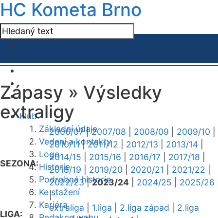
HC Kometa Brno
Zápasy »
Výsledky
extraligy
Klub
Základní údaje
2006/07
|
2007/08
|
2008/09
|
2009/10
|
Vedení a kontakty
2010/11
|
2011/12
|
2012/13
|
2013/14
|
Logo
2014/15
|
2015/16
|
2016/17
|
2017/18
|
SEZONA:
Historie
2018/19
|
2019/20
|
2020/21
|
2021/22
|
Podrobná historie
2022/23
|
2023/24
|
2024/25
|
2025/26
Ke stažení
|
Kariéra
extraliga
|
1.liga
|
2.liga západ
|
2.liga
LIGA:
Redakce webu