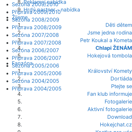
Reklamní nabídka
Sezóna 2009/2010
Hrdý partner - nabídka
Příprava 2009/2010
Žijeme
Sezóna 2008/2009
Děti dětem
Příprava 2008/2009
Jsme jedna rodina
Sezóna 2007/2008
Petr Koukal a Kometa
Příprava 2007/2008
Chlapi ŽENÁM
Sezóna 2006/2007
Hokejová tombola
Příprava 2006/2007
Fanzóna
Sezóna 2005/2006
Království Komety
Příprava 2005/2006
Dortiáda
Sezóna 2004/2005
Ptejte se
Příprava 2004/2005
Fan klub informuje
Fotogalerie
Aktivní fotogalerie
Download
Hokejchat.cz