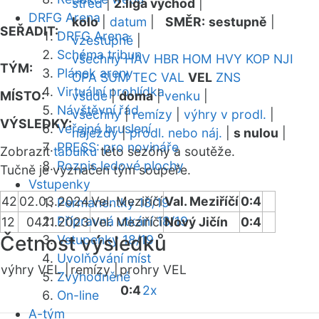
střed
|
2.liga východ
|
DRFG Arena
kolo
|
datum
|
SMĚR:
sestupně
|
SEŘADIT:
DRFG Arena
vzestupně
|
Schéma tribun
všechny
HAV
HBR
HOM
HVY
KOP
NJI
TÝM:
Plánek areny
OPA
SUM
TEC
VAL
VEL
ZNS
Virtuální prohlídka
MÍSTO:
všude
|
doma
|
venku
|
Návštěvní řád
všechny
|
remízy
|
výhry v prodl.
|
VÝSLEDKY:
Veřejné bruslení
nájezdy
|
prodl. nebo náj.
|
s nulou
|
PRESS: pro novináře
Zobrazit
tabulku
této sezóny a soutěže.
Rozpis ledové plochy
Tučně je vyznačen tým soupeře.
Vstupenky
42
02.03.2024
Vel. Meziříčí
Val. Meziříčí
0:4
Permanentky 18/19
Přípravná utkání 18/19
12
04.11.2023
Vel. Meziříčí
Nový Jičín
0:4
Četnost výsledků
Vstupenky 18/19
Uvolňování míst
výhry VEL |
remízy |
prohry VEL
Zvýhodněné
0:4
2x
On-line
A-tým