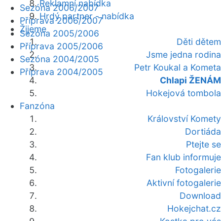
Reklamní nabídka
Sezóna 2006/2007
Hrdý partner - nabídka
Příprava 2006/2007
Žijeme
Sezóna 2005/2006
Děti dětem
Příprava 2005/2006
Jsme jedna rodina
Sezóna 2004/2005
Petr Koukal a Kometa
Příprava 2004/2005
Chlapi ŽENÁM
Hokejová tombola
Fanzóna
Království Komety
Dortiáda
Ptejte se
Fan klub informuje
Fotogalerie
Aktivní fotogalerie
Download
Hokejchat.cz