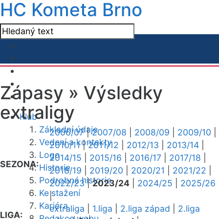
HC Kometa Brno
Zápasy »
Výsledky
extraligy
Klub
Základní údaje
2006/07
|
2007/08
|
2008/09
|
2009/10
|
Vedení a kontakty
2010/11
|
2011/12
|
2012/13
|
2013/14
|
Logo
2014/15
|
2015/16
|
2016/17
|
2017/18
|
SEZONA:
Historie
2018/19
|
2019/20
|
2020/21
|
2021/22
|
Podrobná historie
2022/23
|
2023/24
|
2024/25
|
2025/26
Ke stažení
|
Kariéra
extraliga
|
1.liga
|
2.liga západ
|
2.liga
LIGA:
Redakce webu