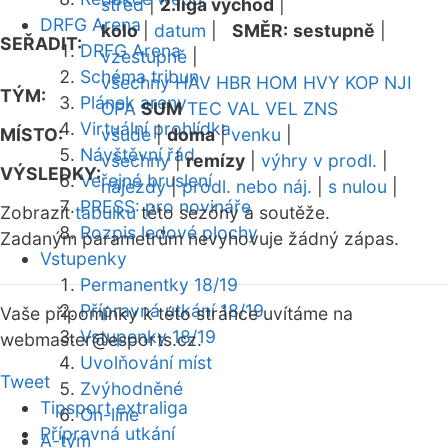
střed
|
2.liga východ
|
DRFG Arena
kolo
|
datum
|
SMĚR:
sestupně
|
SEŘADIT:
DRFG Arena
vzestupně
|
Schéma tribun
všechny
HAV
HBR
HOM
HVY
KOP
NJI
TÝM:
Plánek areny
OPA
SUM
TEC
VAL
VEL
ZNS
Virtuální prohlídka
MÍSTO:
všude
|
doma
|
venku
|
Návštěvní řád
všechny
|
remízy
|
výhry v prodl.
|
VÝSLEDKY:
Veřejné bruslení
nájezdy
|
prodl. nebo náj.
|
s nulou
|
PRESS: pro novináře
Zobrazit
tabulku
této sezóny a soutěže.
Rozpis ledové plochy
Zadaným parametrům nevyhovuje žádný zápas.
Vstupenky
Permanentky 18/19
Přípravná utkání 18/19
Vaše připomínky k této stránce uvítáme na
Vstupenky 18/19
webmaster
@esports.cz.
Uvolňování míst
Tweet
Zvýhodněné
Tipsport extraliga
On-line
Přípravná utkání
A-tým