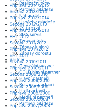
Realizační týmy
Příprava 2014/2015
Partneři mládeže
Sezóna 2013/2014
Nábor dětí
Příprava 2013/2014
Úspěchy mládeže
Sezóna 2012/2013
ZŠ Labská
Příprava 2012/2013
SMS servis
EHT 2012
Týmová fota
Sezóna 2011/2012
Zápasy juniorů
Příprava 2011/2012
Zápasy dorostu
EHT 2011
Partneři
Sezóna 2010/2011
Generální partner
Příprava 2010/2011
GOLD hlavní partner
Sezóna 2009/2010
Hlavní partneři
Příprava 2009/2010
Business partneři
Sezóna 2008/2009
Hrdí partneři
Příprava 2008/2009
Mediální partneři
Sezóna 2007/2008
Partneři mládeže
Příprava 2007/2008