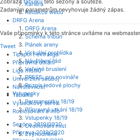
Zobrazit
tabulku
této sezóny a soutěže.
Kariéra
Zadaným parametrům nevyhovuje žádný zápas.
Redakce webu
DRFG Arena
DRFG Arena
Vaše připomínky k této stránce uvítáme na webmaste
Schéma tribun
Plánek areny
Tweet
Virtuální prohlídka
Tipsport extraliga
Návštěvní řád
Přípravná utkání
Veřejné bruslení
Liga mistrů
PRESS: pro novináře
Univerzitní souboj
Rozpis ledové plochy
Návštěvnost
Vstupenky
Tabulka
Permanentky 18/19
Výsledkový servis
Přípravná utkání 18/19
Rozlosování a info
Vstupenky 18/19
Sezóna 2019/2020
Uvolňování míst
Příprava 2019/2020
Zvýhodněné