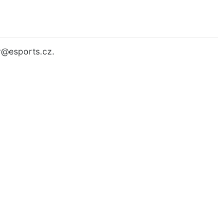
r
@esports.cz.