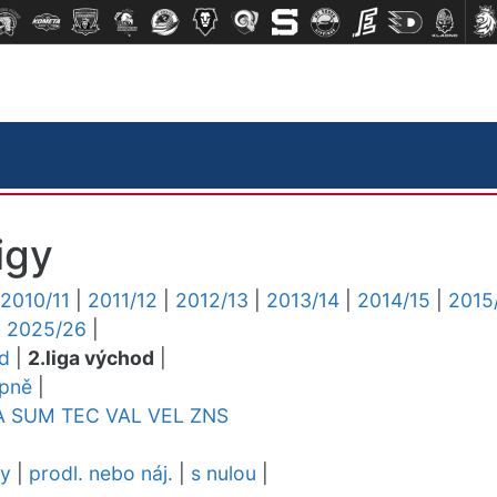
igy
2010/11
|
2011/12
|
2012/13
|
2013/14
|
2014/15
|
2015
|
2025/26
|
ed
|
2.liga východ
|
upně
|
A
SUM
TEC
VAL
VEL
ZNS
dy
|
prodl. nebo náj.
|
s nulou
|