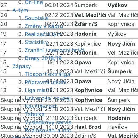
On-line
27
06.01.2024
Šumperk
Vyškov
A-tým
20
02.12.2023
Vel. Meziříčí
Val. Meziříč
Soupiska
20
02.12.2023
Žďár n/S
Kopřivnice
Změny v kádru
19
29.11.2023
Hodonín
Vyškov
Realizační tým
Statistiky
17
22.11.2023
Kopřivnice
Nový Jičín
Zranění / nemocní hráči
17
22.11.2023
Hodonín
Vel. Meziříč
Dresy 2018/19
15
15.11.2023
Opava
Kopřivnice
Zápasy
15
15.11.2023
Val. Meziříčí
Šumperk
Tipsport extraliga
13
08.11.2023
Opava
Nový Jičín
Přípravná utkání
13
Liga mistrů
08.11.2023
Kopřivnice
Val. Meziříč
Univerzitní souboj
Skupina Východ
25.10.2023
Kopřivnice
Šumperk
Návštěvnost
Skupina Východ
25.10.2023
Val. Meziříčí
Nový Jičín
Tabulka
Skupina Východ
21.10.2023
Šumperk
Hodonín
Výsledkový servis
Skupina Východ
14.10.2023
Havl. Brod
Havířov
Rozlosování a info
Skupina Východ
30.09.2023
Žďár n/S
Val. Meziříč