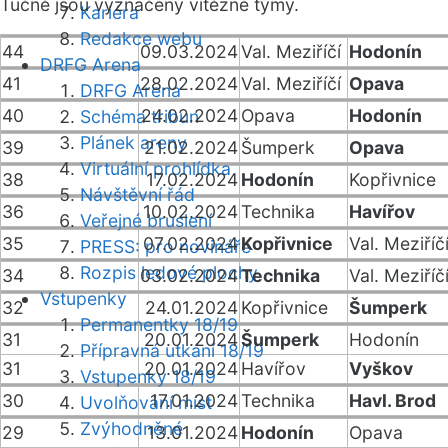
Tučně jsou vyznačeny vítězné týmy.
Kariéra
Redakce webu
44
09.03.2024
Val. Meziříčí
Hodonín
DRFG Arena
41
28.02.2024
Val. Meziříčí
Opava
DRFG Arena
40
24.02.2024
Opava
Hodonín
Schéma tribun
Plánek areny
39
21.02.2024
Šumperk
Opava
Virtuální prohlídka
38
17.02.2024
Hodonín
Kopřivnice
Návštěvní řád
36
10.02.2024
Technika
Havířov
Veřejné bruslení
35
07.02.2024
Kopřivnice
Val. Meziříč
PRESS: pro novináře
Rozpis ledové plochy
34
03.02.2024
Technika
Val. Meziříč
Vstupenky
32
24.01.2024
Kopřivnice
Šumperk
Permanentky 18/19
31
20.01.2024
Šumperk
Hodonín
Přípravná utkání 18/19
31
20.01.2024
Havířov
Vyškov
Vstupenky 18/19
30
17.01.2024
Technika
Havl. Brod
Uvolňování míst
Zvýhodněné
29
13.01.2024
Hodonín
Opava