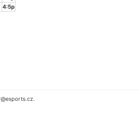
4:5p
r
@esports.cz.