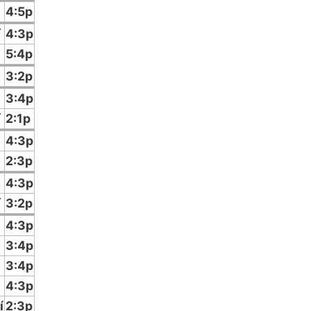
4:5p
í
4:3p
5:4p
3:2p
3:4p
í
2:1p
4:3p
2:3p
4:3p
í
3:2p
4:3p
3:4p
3:4p
4:3p
í
2:3p