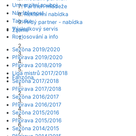
Univerzitní souboj
Partneři mládeže
Návštěvnost
Reklamní nabídka
Tabulka
Hrdý partner - nabídka
Výsledkový servis
Žijeme
Rozlosování a info
Sezóna 2019/2020
Příprava 2019/2020
Příprava 2018/2019
Liga mistrů 2017/2018
Fanzóna
Sezóna 2017/2018
Příprava 2017/2018
Sezóna 2016/2017
Příprava 2016/2017
Sezóna 2015/2016
Příprava 2015/2016
Sezóna 2014/2015