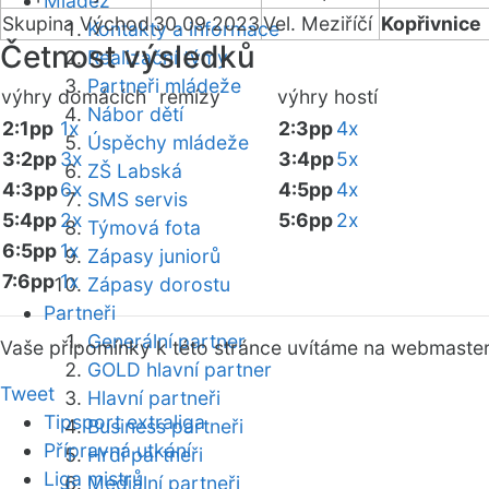
Mládež
Skupina Východ
30.09.2023
Vel. Meziříčí
Kopřivnice
Kontakty a informace
Četnost výsledků
Realizační týmy
Partneři mládeže
výhry domácích
remízy
výhry hostí
Nábor dětí
2:1pp
1x
2:3pp
4x
Úspěchy mládeže
3:2pp
3x
3:4pp
5x
ZŠ Labská
4:3pp
6x
4:5pp
4x
SMS servis
5:4pp
2x
5:6pp
2x
Týmová fota
6:5pp
1x
Zápasy juniorů
7:6pp
1x
Zápasy dorostu
Partneři
Generální partner
Vaše připomínky k této stránce uvítáme na webmaste
GOLD hlavní partner
Tweet
Hlavní partneři
Tipsport extraliga
Business partneři
Přípravná utkání
Hrdí partneři
Liga mistrů
Mediální partneři