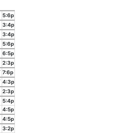
5:6p
3:4p
3:4p
5:6p
6:5p
2:3p
í
7:6p
í
4:3p
2:3p
5:4p
4:5p
4:5p
3:2p