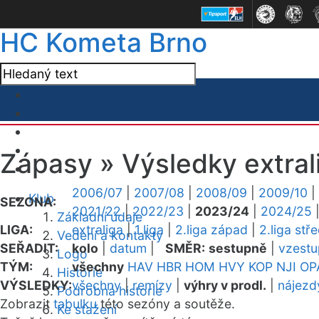
HC Kometa Brno
Zápasy »
Výsledky extral
2006/07
|
2007/08
|
2008/09
|
2009/10
|
Klub
SEZONA:
2021/22
|
2022/23
|
2023/24
|
2024/25
Základní údaje
LIGA:
extraliga
|
1.liga
|
2.liga západ
|
2.liga stř
Vedení a kontakty
SEŘADIT:
kolo
|
datum
|
SMĚR:
sestupně
|
vzest
Logo
TÝM:
všechny
HAV
HBR
HOM
HVY
KOP
NJI
OP
Historie
VÝSLEDKY:
všechny
|
remízy
|
výhry v prodl.
|
nájezd
Podrobná historie
Zobrazit
tabulku
této sezóny a soutěže.
Ke stažení