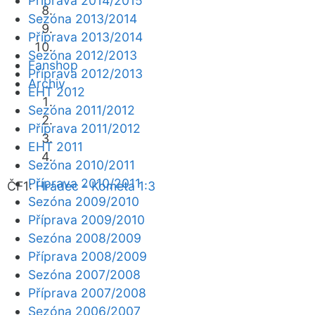
Příprava 2014/2015
Sezóna 2013/2014
Příprava 2013/2014
Sezóna 2012/2013
Fanshop
Příprava 2012/2013
Archiv
EHT 2012
Sezóna 2011/2012
Příprava 2011/2012
EHT 2011
Sezóna 2010/2011
Příprava 2010/2011
ČF1:
Hradec - Kometa 1:3
Sezóna 2009/2010
Příprava 2009/2010
Sezóna 2008/2009
Příprava 2008/2009
Sezóna 2007/2008
Příprava 2007/2008
Sezóna 2006/2007