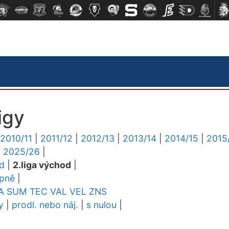
igy
2010/11
|
2011/12
|
2012/13
|
2013/14
|
2014/15
|
2015
|
2025/26
|
ed
|
2.liga východ
|
upně
|
A
SUM
TEC
VAL
VEL
ZNS
y
|
prodl. nebo náj.
|
s nulou
|