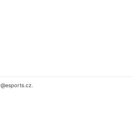
r
@esports.cz.