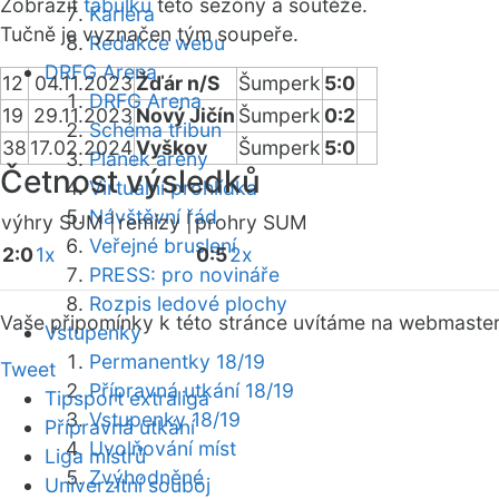
Zobrazit
tabulku
této sezóny a soutěže.
Kariéra
Tučně je vyznačen tým soupeře.
Redakce webu
DRFG Arena
12
04.11.2023
Žďár n/S
Šumperk
5:0
DRFG Arena
19
29.11.2023
Nový Jičín
Šumperk
0:2
Schéma tribun
38
17.02.2024
Vyškov
Šumperk
5:0
Plánek areny
Četnost výsledků
Virtuální prohlídka
Návštěvní řád
výhry SUM |
remízy |
prohry SUM
Veřejné bruslení
2:0
1x
0:5
2x
PRESS: pro novináře
Rozpis ledové plochy
Vaše připomínky k této stránce uvítáme na webmaste
Vstupenky
Permanentky 18/19
Tweet
Přípravná utkání 18/19
Tipsport extraliga
Vstupenky 18/19
Přípravná utkání
Uvolňování míst
Liga mistrů
Zvýhodněné
Univerzitní souboj