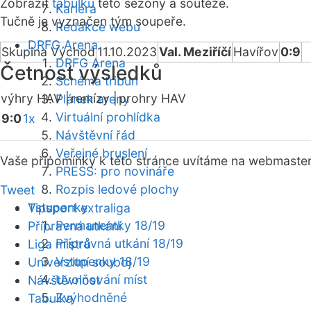
Zobrazit
tabulku
této sezóny a soutěže.
Kariéra
Tučně je vyznačen tým soupeře.
Redakce webu
DRFG Arena
Skupina Východ
11.10.2023
Val. Meziříčí
Havířov
0:9
DRFG Arena
Četnost výsledků
Schéma tribun
výhry HAV |
remízy |
prohry HAV
Plánek areny
Virtuální prohlídka
9:0
1x
Návštěvní řád
Veřejné bruslení
Vaše připomínky k této stránce uvítáme na webmaste
PRESS: pro novináře
Rozpis ledové plochy
Tweet
Vstupenky
Tipsport extraliga
Permanentky 18/19
Přípravná utkání
Přípravná utkání 18/19
Liga mistrů
Vstupenky 18/19
Univerzitní souboj
Uvolňování míst
Návštěvnost
Zvýhodněné
Tabulka