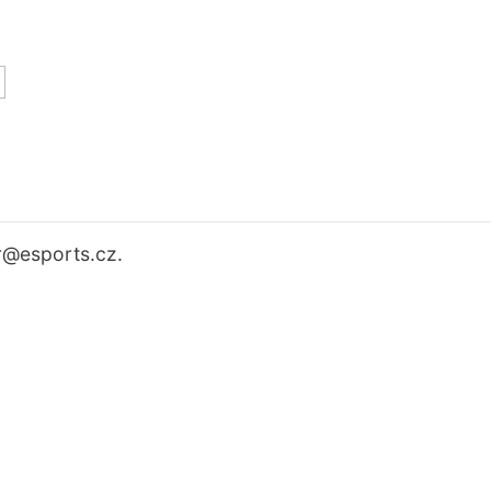
r
@esports.cz.