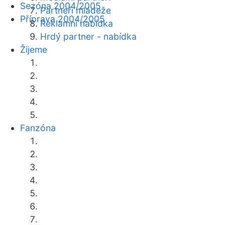
Sezóna 2004/2005
Partneři mládeže
Příprava 2004/2005
Reklamní nabídka
Hrdý partner - nabídka
Žijeme
Fanzóna