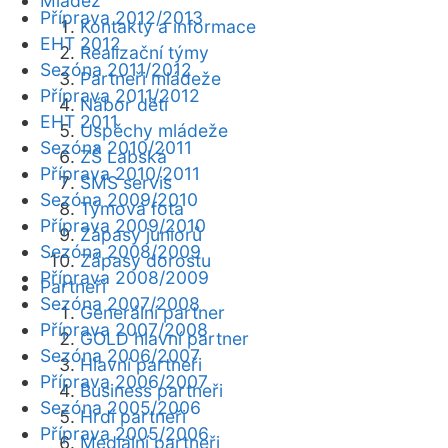
Mládež
Příprava 2012/2013
Kontakty a informace
EHT 2012
Realizační týmy
Sezóna 2011/2012
Partneři mládeže
Příprava 2011/2012
Nábor dětí
EHT 2011
Úspěchy mládeže
Sezóna 2010/2011
ZŠ Labská
Příprava 2010/2011
SMS servis
Sezóna 2009/2010
Týmová fota
Příprava 2009/2010
Zápasy juniorů
Sezóna 2008/2009
Zápasy dorostu
Příprava 2008/2009
Partneři
Sezóna 2007/2008
Generální partner
Příprava 2007/2008
GOLD hlavní partner
Sezóna 2006/2007
Hlavní partneři
Příprava 2006/2007
Business partneři
Sezóna 2005/2006
Hrdí partneři
Příprava 2005/2006
Mediální partneři