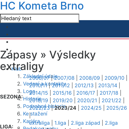
HC Kometa Brno
Zápasy »
Výsledky
extraligy
Klub
Základní údaje
2006/07
|
2007/08
|
2008/09
|
2009/10
|
Vedení a kontakty
2010/11
|
2011/12
|
2012/13
|
2013/14
|
Logo
2014/15
|
2015/16
|
2016/17
|
2017/18
|
SEZONA:
Historie
2018/19
|
2019/20
|
2020/21
|
2021/22
|
Podrobná historie
2022/23
|
2023/24
|
2024/25
|
2025/26
Ke stažení
|
Kariéra
extraliga
|
1.liga
|
2.liga západ
|
2.liga
LIGA:
Redakce webu