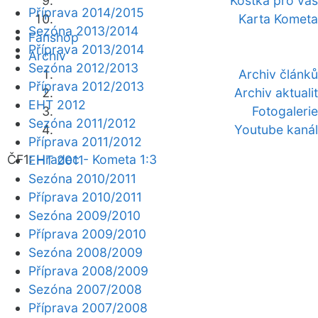
Kostka pro vás
Příprava 2014/2015
Karta Kometa
Sezóna 2013/2014
Fanshop
Příprava 2013/2014
Archiv
Sezóna 2012/2013
Archiv článků
Příprava 2012/2013
Archiv aktualit
EHT 2012
Fotogalerie
Sezóna 2011/2012
Youtube kanál
Příprava 2011/2012
ČF1:
Hradec - Kometa 1:3
EHT 2011
Sezóna 2010/2011
Příprava 2010/2011
Sezóna 2009/2010
Příprava 2009/2010
Sezóna 2008/2009
Příprava 2008/2009
Sezóna 2007/2008
Příprava 2007/2008