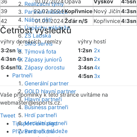
36
10.02.2024
Opava
Vyškov
4:5sn
Realizační týmy
39
22.02.2024
Kopřivnice
Nový Jičín
4:3sn
Partneři mládeže
Nábor dětí
42
01.03.2024
Žďár n/S
Kopřivnice
4:3sn
Úspěchy mládeže
Četnost výsledků
ZŠ Labská
výhry domácích
remízy
výhry hostí
SMS servis
3:2sn
1x
1:2sn
2x
Týmová fota
4:3sn
4x
2:3sn
2x
Zápasy juniorů
5:4sn
1x
Zápasy dorostu
3:4sn
4x
Partneři
4:5sn
3x
Generální partner
GOLD hlavní partner
Vaše připomínky k této stránce uvítáme na
Hlavní partneři
webmaster
@esports.cz.
Business partneři
Hrdí partneři
Tweet
Mediální partneři
Tipsport extraliga
Partneři mládeže
Přípravná utkání