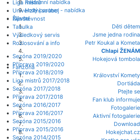
Reklamní nabídka
Liga mistrů
Hrdý partner - nabídka
Univerzitní souboj
Žijeme
Návštěvnost
Děti dětem
Tabulka
Jsme jedna rodina
Výsledkový servis
Petr Koukal a Kometa
Rozlosování a info
Chlapi ŽENÁM
Sezóna 2019/2020
Hokejová tombola
Příprava 2019/2020
Fanzóna
Příprava 2018/2019
Království Komety
Liga mistrů 2017/2018
Dortiáda
Sezóna 2017/2018
Ptejte se
Příprava 2017/2018
Fan klub informuje
Sezóna 2016/2017
Fotogalerie
Příprava 2016/2017
Aktivní fotogalerie
Sezóna 2015/2016
Download
Příprava 2015/2016
Hokejchat.cz
Sezóna 2014/2015