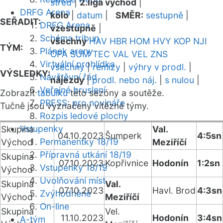
střed
|
2.liga východ
|
DRFG Arena
kolo
|
datum
|
SMĚR:
sestupně
|
SEŘADIT:
DRFG Arena
vzestupně
|
Schéma tribun
všechny
HAV
HBR
HOM
HVY
KOP
NJI
TÝM:
Plánek areny
OPA
SUM
TEC
VAL
VEL
ZNS
Virtuální prohlídka
všechny
|
remízy
|
výhry v prodl.
|
VÝSLEDKY:
Návštěvní řád
nájezdy
|
prodl. nebo náj.
|
s nulou
|
Veřejné bruslení
Zobrazit
tabulku
této sezóny a soutěže.
PRESS: pro novináře
Tučně jsou vyznačeny vítězné týmy.
Rozpis ledové plochy
Vstupenky
Skupina
Val.
04.10.2023
Šumperk
4:5sn
Permanentky 18/19
Východ
Meziříčí
Přípravná utkání 18/19
Skupina
07.10.2023
Kopřivnice
Hodonín
1:2sn
Vstupenky 18/19
Východ
Uvolňování míst
Skupina
Val.
07.10.2023
Havl. Brod
4:3sn
Zvýhodněné
Východ
Meziříčí
On-line
Skupina
Vel.
11.10.2023
Hodonín
3:4sn
A-tým