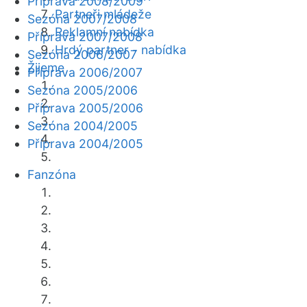
Příprava 2008/2009
Partneři mládeže
Sezóna 2007/2008
Reklamní nabídka
Příprava 2007/2008
Hrdý partner - nabídka
Sezóna 2006/2007
Žijeme
Příprava 2006/2007
Sezóna 2005/2006
Příprava 2005/2006
Sezóna 2004/2005
Příprava 2004/2005
Fanzóna