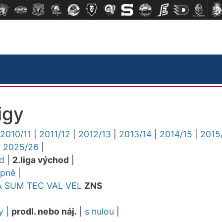
igy
2010/11
|
2011/12
|
2012/13
|
2013/14
|
2014/15
|
2015
|
2025/26
|
ed
|
2.liga východ
|
upně
|
A
SUM
TEC
VAL
VEL
ZNS
y
|
prodl. nebo náj.
|
s nulou
|