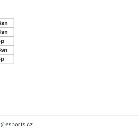
3sn
4sn
4p
5sn
3p
r
@esports.cz.