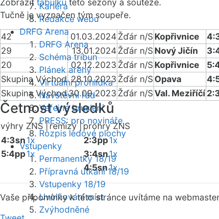
Zobrazit
tabulku
této sezóny a soutěže.
Kariéra
Tučně je vyznačen tým soupeře.
Redakce webu
DRFG Arena
42
01.03.2024
Žďár n/S
Kopřivnice
4:
DRFG Arena
29
13.01.2024
Žďár n/S
Nový Jičín
3:
Schéma tribun
20
02.12.2023
Žďár n/S
Kopřivnice
5:
Plánek areny
Skupina Východ
28.10.2023
Žďár n/S
Opava
4:
Virtuální prohlídka
Skupina Východ
30.09.2023
Žďár n/S
Val. Meziříčí
2:
Návštěvní řád
Četnost výsledků
Veřejné bruslení
PRESS: pro novináře
výhry ZNS |
remízy |
prohry ZNS
Rozpis ledové plochy
4:3sn
1x
2:3pp
1x
Vstupenky
5:4pp
1x
3:4sn
1x
Permanentky 18/19
4:5sn
1x
Přípravná utkání 18/19
Vstupenky 18/19
Uvolňování míst
Vaše připomínky k této stránce uvítáme na webmaste
Zvýhodněné
Tweet