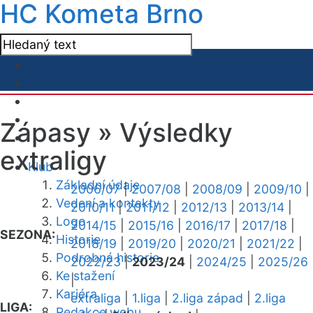
HC Kometa Brno
Zápasy »
Výsledky
extraligy
Klub
Základní údaje
2006/07
|
2007/08
|
2008/09
|
2009/10
|
Vedení a kontakty
2010/11
|
2011/12
|
2012/13
|
2013/14
|
Logo
2014/15
|
2015/16
|
2016/17
|
2017/18
|
SEZONA:
Historie
2018/19
|
2019/20
|
2020/21
|
2021/22
|
Podrobná historie
2022/23
|
2023/24
|
2024/25
|
2025/26
Ke stažení
|
Kariéra
extraliga
|
1.liga
|
2.liga západ
|
2.liga
LIGA:
Redakce webu