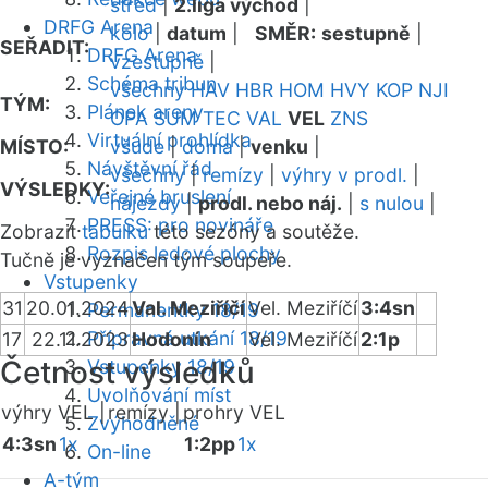
střed
|
2.liga východ
|
DRFG Arena
kolo
|
datum
|
SMĚR:
sestupně
|
SEŘADIT:
DRFG Arena
vzestupně
|
Schéma tribun
všechny
HAV
HBR
HOM
HVY
KOP
NJI
TÝM:
Plánek areny
OPA
SUM
TEC
VAL
VEL
ZNS
Virtuální prohlídka
MÍSTO:
všude
|
doma
|
venku
|
Návštěvní řád
všechny
|
remízy
|
výhry v prodl.
|
VÝSLEDKY:
Veřejné bruslení
nájezdy
|
prodl. nebo náj.
|
s nulou
|
PRESS: pro novináře
Zobrazit
tabulku
této sezóny a soutěže.
Rozpis ledové plochy
Tučně je vyznačen tým soupeře.
Vstupenky
31
20.01.2024
Val. Meziříčí
Vel. Meziříčí
3:4sn
Permanentky 18/19
Přípravná utkání 18/19
17
22.11.2023
Hodonín
Vel. Meziříčí
2:1p
Četnost výsledků
Vstupenky 18/19
Uvolňování míst
výhry VEL |
remízy |
prohry VEL
Zvýhodněné
4:3sn
1x
1:2pp
1x
On-line
A-tým