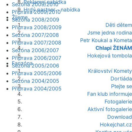
Reklamní nabídka
Sezóna 2009/2010
Hrdý partner - nabídka
Příprava 2009/2010
Žijeme
Sezóna 2008/2009
Děti dětem
Příprava 2008/2009
Jsme jedna rodina
Sezóna 2007/2008
Petr Koukal a Kometa
Příprava 2007/2008
Chlapi ŽENÁM
Sezóna 2006/2007
Hokejová tombola
Příprava 2006/2007
Fanzóna
Sezóna 2005/2006
Království Komety
Příprava 2005/2006
Dortiáda
Sezóna 2004/2005
Ptejte se
Příprava 2004/2005
Fan klub informuje
Fotogalerie
Aktivní fotogalerie
Download
Hokejchat.cz