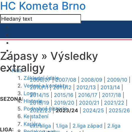
HC Kometa Brno
Zápasy »
Výsledky
extraligy
Klub
Základní údaje
2006/07
|
2007/08
|
2008/09
|
2009/10
|
Vedení a kontakty
2010/11
|
2011/12
|
2012/13
|
2013/14
|
Logo
2014/15
|
2015/16
|
2016/17
|
2017/18
|
SEZONA:
Historie
2018/19
|
2019/20
|
2020/21
|
2021/22
|
Podrobná historie
2022/23
|
2023/24
|
2024/25
|
2025/26
Ke stažení
|
Kariéra
extraliga
|
1.liga
|
2.liga západ
|
2.liga
LIGA:
Redakce webu