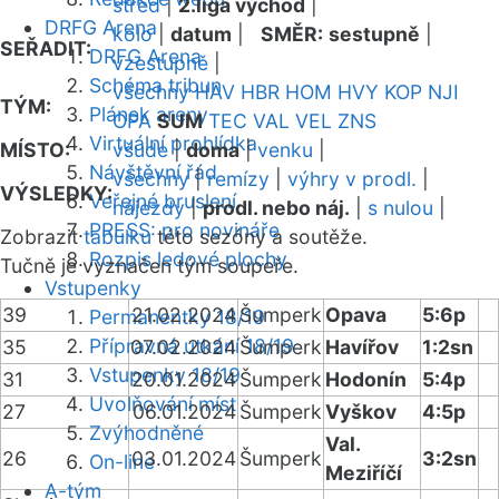
střed
|
2.liga východ
|
DRFG Arena
kolo
|
datum
|
SMĚR:
sestupně
|
SEŘADIT:
DRFG Arena
vzestupně
|
Schéma tribun
všechny
HAV
HBR
HOM
HVY
KOP
NJI
TÝM:
Plánek areny
OPA
SUM
TEC
VAL
VEL
ZNS
Virtuální prohlídka
MÍSTO:
všude
|
doma
|
venku
|
Návštěvní řád
všechny
|
remízy
|
výhry v prodl.
|
VÝSLEDKY:
Veřejné bruslení
nájezdy
|
prodl. nebo náj.
|
s nulou
|
PRESS: pro novináře
Zobrazit
tabulku
této sezóny a soutěže.
Rozpis ledové plochy
Tučně je vyznačen tým soupeře.
Vstupenky
39
21.02.2024
Šumperk
Opava
5:6p
Permanentky 18/19
Přípravná utkání 18/19
35
07.02.2024
Šumperk
Havířov
1:2sn
Vstupenky 18/19
31
20.01.2024
Šumperk
Hodonín
5:4p
Uvolňování míst
27
06.01.2024
Šumperk
Vyškov
4:5p
Zvýhodněné
Val.
26
03.01.2024
Šumperk
3:2sn
On-line
Meziříčí
A-tým