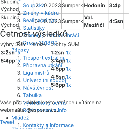
Skupina
Soupiska
21.10.2023
Šumperk
Hodonín
3:4p
Východ
Změny v kádru
Skupina
Val.
Realizační tým
04.10.2023
Šumperk
4:5sn
Východ
Meziříčí
Statistiky
Četnost výsledků
Zranění / nemocní hráči
Dresy 2018/19
výhry SUM |
remízy |
prohry SUM
Zápasy
3:2sn
1x
1:2sn
1x
Tipsport extraliga
5:4pp
1x
3:4pp
1x
Přípravná utkání
4:5pp
1x
Liga mistrů
4:5sn
1x
Univerzitní souboj
5:6pp
1x
Návštěvnost
Tabulka
Vaše připomínky k této stránce uvítáme na
Výsledkový servis
webmaster
@esports.cz.
Rozlosování a info
Mládež
Tweet
Kontakty a informace