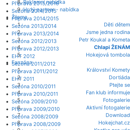
Reklamní nabídka
Příprava 2015/2016
Hrdý partner - nabídka
Sezóna 2014/2015
Žijeme
Příprava 2014/2015
Děti dětem
Sezóna 2013/2014
Jsme jedna rodina
Příprava 2013/2014
Petr Koukal a Kometa
Sezóna 2012/2013
Chlapi ŽENÁM
Příprava 2012/2013
Hokejová tombola
EHT 2012
Fanzóna
Sezóna 2011/2012
Království Komety
Příprava 2011/2012
Dortiáda
EHT 2011
Ptejte se
Sezóna 2010/2011
Fan klub informuje
Příprava 2010/2011
Fotogalerie
Sezóna 2009/2010
Aktivní fotogalerie
Příprava 2009/2010
Download
Sezóna 2008/2009
Hokejchat.cz
Příprava 2008/2009