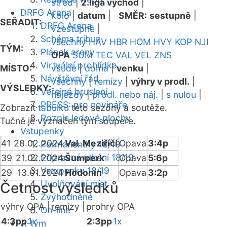
střed
|
2.liga východ
|
DRFG Arena
kolo
|
datum
|
SMĚR:
sestupně
|
SEŘADIT:
DRFG Arena
vzestupně
|
Schéma tribun
všechny
HAV
HBR
HOM
HVY
KOP
NJI
TÝM:
Plánek areny
OPA
SUM
TEC
VAL
VEL
ZNS
Virtuální prohlídka
MÍSTO:
všude
|
doma
|
venku
|
Návštěvní řád
všechny
|
remízy
|
výhry v prodl.
|
VÝSLEDKY:
Veřejné bruslení
nájezdy
|
prodl. nebo náj.
|
s nulou
|
PRESS: pro novináře
Zobrazit
tabulku
této sezóny a soutěže.
Rozpis ledové plochy
Tučně je vyznačen tým soupeře.
Vstupenky
41
28.02.2024
Val. Meziříčí
Opava
3:4p
Permanentky 18/19
Přípravná utkání 18/19
39
21.02.2024
Šumperk
Opava
5:6p
Vstupenky 18/19
29
13.01.2024
Hodonín
Opava
3:2p
Uvolňování míst
Četnost výsledků
Zvýhodněné
výhry OPA |
remízy |
prohry OPA
On-line
4:3pp
1x
2:3pp
1x
A-tým