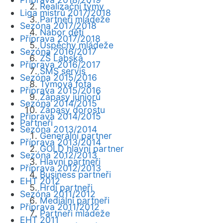
Realizační týmy
Liga mistrů 2017/2018
Partneři mládeže
Sezóna 2017/2018
Nábor dětí
Příprava 2017/2018
Úspěchy mládeže
Sezóna 2016/2017
ZŠ Labská
Příprava 2016/2017
SMS servis
Sezóna 2015/2016
Týmová fota
Příprava 2015/2016
Zápasy juniorů
Sezóna 2014/2015
Zápasy dorostu
Příprava 2014/2015
Partneři
Sezóna 2013/2014
Generální partner
Příprava 2013/2014
GOLD hlavní partner
Sezóna 2012/2013
Hlavní partneři
Příprava 2012/2013
Business partneři
EHT 2012
Hrdí partneři
Sezóna 2011/2012
Mediální partneři
Příprava 2011/2012
Partneři mládeže
EHT 2011