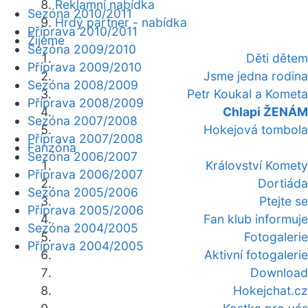
Reklamní nabídka
Sezóna 2010/2011
Hrdý partner - nabídka
Příprava 2010/2011
Žijeme
Sezóna 2009/2010
Děti dětem
Příprava 2009/2010
Jsme jedna rodina
Sezóna 2008/2009
Petr Koukal a Kometa
Příprava 2008/2009
Chlapi ŽENÁM
Sezóna 2007/2008
Hokejová tombola
Příprava 2007/2008
Fanzóna
Sezóna 2006/2007
Království Komety
Příprava 2006/2007
Dortiáda
Sezóna 2005/2006
Ptejte se
Příprava 2005/2006
Fan klub informuje
Sezóna 2004/2005
Fotogalerie
Příprava 2004/2005
Aktivní fotogalerie
Download
Hokejchat.cz