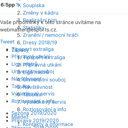
6:5pp
1x
Soupiska
Změny v kádru
Realizační tým
Vaše připomínky k této stránce uvítáme na
Statistiky
webmaster
@esports.cz.
Zranění / nemocní hráči
Tweet
Dresy 2018/19
Tipsport extraliga
Zápasy
Přípravná utkání
Tipsport extraliga
Liga mistrů
Přípravná utkání
Univerzitní souboj
Liga mistrů
Návštěvnost
Univerzitní souboj
Tabulka
Návštěvnost
Výsledkový servis
Tabulka
Rozlosování a info
Výsledkový servis
Rozlosování a info
Sezóna 2019/2020
Mládež
Příprava 2019/2020
Kontakty a informace
Příprava 2018/2019