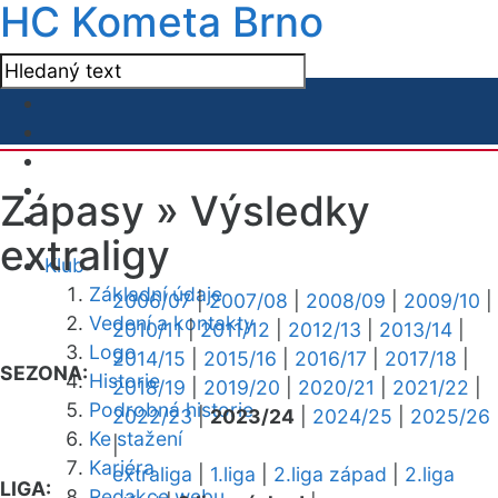
HC Kometa Brno
Zápasy »
Výsledky
extraligy
Klub
Základní údaje
2006/07
|
2007/08
|
2008/09
|
2009/10
|
Vedení a kontakty
2010/11
|
2011/12
|
2012/13
|
2013/14
|
Logo
2014/15
|
2015/16
|
2016/17
|
2017/18
|
SEZONA:
Historie
2018/19
|
2019/20
|
2020/21
|
2021/22
|
Podrobná historie
2022/23
|
2023/24
|
2024/25
|
2025/26
Ke stažení
|
Kariéra
extraliga
|
1.liga
|
2.liga západ
|
2.liga
LIGA:
Redakce webu