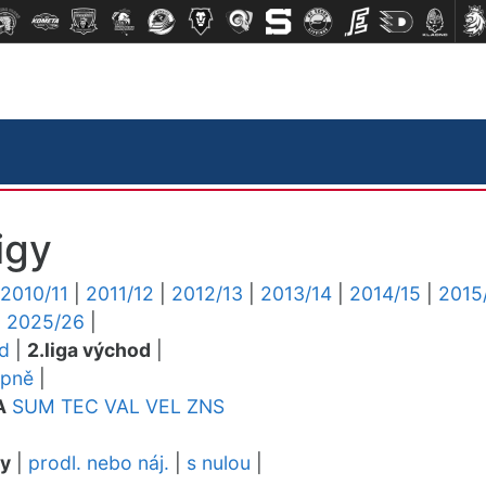
igy
2010/11
|
2011/12
|
2012/13
|
2013/14
|
2014/15
|
2015
|
2025/26
|
ed
|
2.liga východ
|
upně
|
A
SUM
TEC
VAL
VEL
ZNS
dy
|
prodl. nebo náj.
|
s nulou
|