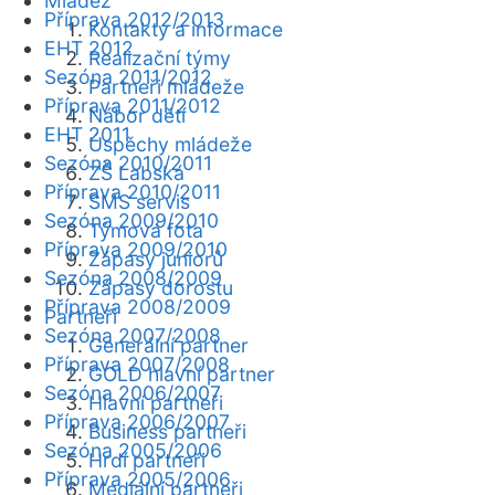
Mládež
Příprava 2012/2013
Kontakty a informace
EHT 2012
Realizační týmy
Sezóna 2011/2012
Partneři mládeže
Příprava 2011/2012
Nábor dětí
EHT 2011
Úspěchy mládeže
Sezóna 2010/2011
ZŠ Labská
Příprava 2010/2011
SMS servis
Sezóna 2009/2010
Týmová fota
Příprava 2009/2010
Zápasy juniorů
Sezóna 2008/2009
Zápasy dorostu
Příprava 2008/2009
Partneři
Sezóna 2007/2008
Generální partner
Příprava 2007/2008
GOLD hlavní partner
Sezóna 2006/2007
Hlavní partneři
Příprava 2006/2007
Business partneři
Sezóna 2005/2006
Hrdí partneři
Příprava 2005/2006
Mediální partneři