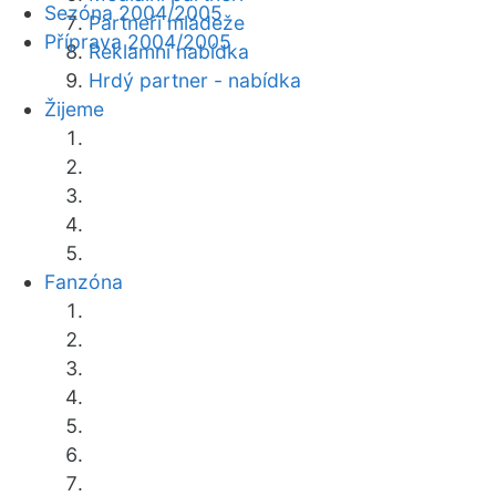
Sezóna 2004/2005
Partneři mládeže
Příprava 2004/2005
Reklamní nabídka
Hrdý partner - nabídka
Žijeme
Fanzóna