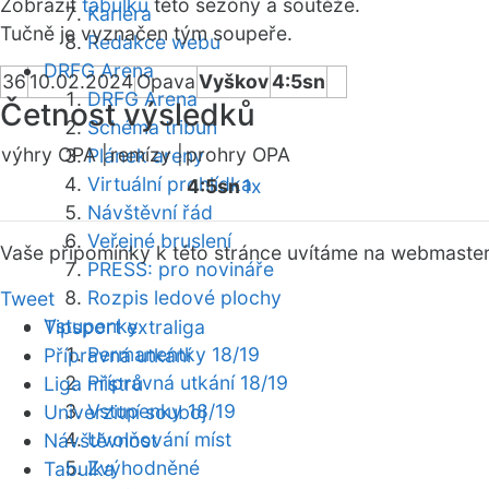
Zobrazit
tabulku
této sezóny a soutěže.
Kariéra
Tučně je vyznačen tým soupeře.
Redakce webu
DRFG Arena
36
10.02.2024
Opava
Vyškov
4:5sn
DRFG Arena
Četnost výsledků
Schéma tribun
výhry OPA |
remízy |
prohry OPA
Plánek areny
Virtuální prohlídka
4:5sn
1x
Návštěvní řád
Veřejné bruslení
Vaše připomínky k této stránce uvítáme na webmaste
PRESS: pro novináře
Rozpis ledové plochy
Tweet
Vstupenky
Tipsport extraliga
Permanentky 18/19
Přípravná utkání
Přípravná utkání 18/19
Liga mistrů
Vstupenky 18/19
Univerzitní souboj
Uvolňování míst
Návštěvnost
Zvýhodněné
Tabulka