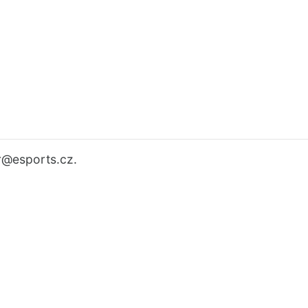
r
@esports.cz.