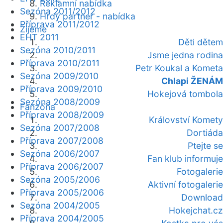
Reklamní nabídka
Sezóna 2011/2012
Hrdý partner - nabídka
Příprava 2011/2012
Žijeme
EHT 2011
Děti dětem
Sezóna 2010/2011
Jsme jedna rodina
Příprava 2010/2011
Petr Koukal a Kometa
Sezóna 2009/2010
Chlapi ŽENÁM
Příprava 2009/2010
Hokejová tombola
Sezóna 2008/2009
Fanzóna
Příprava 2008/2009
Království Komety
Sezóna 2007/2008
Dortiáda
Příprava 2007/2008
Ptejte se
Sezóna 2006/2007
Fan klub informuje
Příprava 2006/2007
Fotogalerie
Sezóna 2005/2006
Aktivní fotogalerie
Příprava 2005/2006
Download
Sezóna 2004/2005
Hokejchat.cz
Příprava 2004/2005