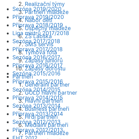
Realizační týmy
Sezóna 2019/2020
Partneři mládeže
Příprava 2019/2020
Nábor dětí
Příprava 2018/2019
Úspěchy mládeže
Liga mistrů 2017/2018
ZŠ Labská
Sezóna 2017/2018
SMS servis
Příprava 2017/2018
Týmová fota
Sezóna 2016/2017
Zápasy juniorů
Příprava 2016/2017
Zápasy dorostu
Sezóna 2015/2016
Partneři
Příprava 2015/2016
Generální partner
Sezóna 2014/2015
GOLD hlavní partner
Příprava 2014/2015
Hlavní partneři
Sezóna 2013/2014
Business partneři
Příprava 2013/2014
Hrdí partneři
Sezóna 2012/2013
Mediální partneři
Příprava 2012/2013
Partneři mládeže
EHT 2012