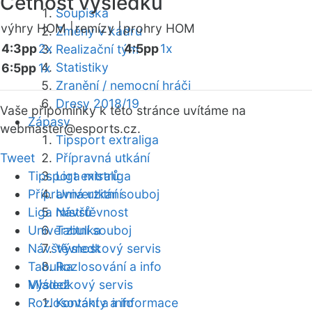
Četnost výsledků
Soupiska
výhry HOM |
remízy |
prohry HOM
Změny v kádru
4:3pp
2x
4:5pp
1x
Realizační tým
Statistiky
6:5pp
1x
Zranění / nemocní hráči
Dresy 2018/19
Vaše připomínky k této stránce uvítáme na
Zápasy
webmaster
@esports.cz.
Tipsport extraliga
Tweet
Přípravná utkání
Tipsport extraliga
Liga mistrů
Přípravná utkání
Univerzitní souboj
Liga mistrů
Návštěvnost
Univerzitní souboj
Tabulka
Návštěvnost
Výsledkový servis
Tabulka
Rozlosování a info
Mládež
Výsledkový servis
Rozlosování a info
Kontakty a informace