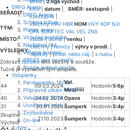
střed
|
2.liga východ
|
DRFG Arena
kolo
|
datum
|
SMĚR:
sestupně
|
SEŘADIT:
DRFG Arena
vzestupně
|
Schéma tribun
všechny
HAV
HBR
HOM
HVY
KOP
NJI
TÝM:
Plánek areny
OPA
SUM
TEC
VAL
VEL
ZNS
Virtuální prohlídka
MÍSTO:
všude
|
doma
|
venku
|
Návštěvní řád
všechny
|
remízy
|
výhry v prodl.
|
VÝSLEDKY:
Veřejné bruslení
nájezdy
|
prodl. nebo náj.
|
s nulou
|
PRESS: pro novináře
Zobrazit
tabulku
této sezóny a soutěže.
Rozpis ledové plochy
Tučně je vyznačen tým soupeře.
Vstupenky
Val.
Permanentky 18/19
44
09.03.2024
Hodonín
5:6p
Meziříčí
Přípravná utkání 18/19
Vstupenky 18/19
40
24.02.2024
Opava
Hodonín
3:4p
Uvolňování míst
31
20.01.2024
Šumperk
Hodonín
5:4p
Zvýhodněné
Skupina
21.10.2023
Šumperk
Hodonín
3:4p
On-line
Východ
A-tým