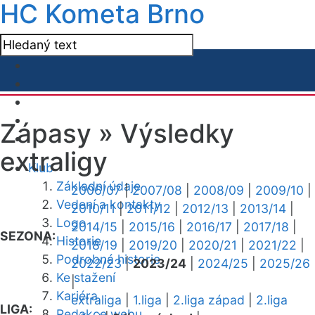
HC Kometa Brno
Zápasy »
Výsledky
extraligy
Klub
Základní údaje
2006/07
|
2007/08
|
2008/09
|
2009/10
|
Vedení a kontakty
2010/11
|
2011/12
|
2012/13
|
2013/14
|
Logo
2014/15
|
2015/16
|
2016/17
|
2017/18
|
SEZONA:
Historie
2018/19
|
2019/20
|
2020/21
|
2021/22
|
Podrobná historie
2022/23
|
2023/24
|
2024/25
|
2025/26
Ke stažení
|
Kariéra
extraliga
|
1.liga
|
2.liga západ
|
2.liga
LIGA:
Redakce webu