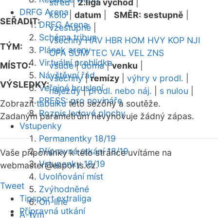
střed
|
2.liga východ
|
DRFG Arena
kolo
|
datum
|
SMĚR:
sestupně
|
SEŘADIT:
DRFG Arena
vzestupně
|
Schéma tribun
všechny
HAV
HBR
HOM
HVY
KOP
NJI
TÝM:
Plánek areny
OPA
SUM
TEC
VAL
VEL
ZNS
Virtuální prohlídka
MÍSTO:
všude
|
doma
|
venku
|
Návštěvní řád
všechny
|
remízy
|
výhry v prodl.
|
VÝSLEDKY:
Veřejné bruslení
nájezdy
|
prodl. nebo náj.
|
s nulou
|
PRESS: pro novináře
Zobrazit
tabulku
této sezóny a soutěže.
Rozpis ledové plochy
Zadaným parametrům nevyhovuje žádný zápas.
Vstupenky
Permanentky 18/19
Přípravná utkání 18/19
Vaše připomínky k této stránce uvítáme na
Vstupenky 18/19
webmaster
@esports.cz.
Uvolňování míst
Tweet
Zvýhodněné
Tipsport extraliga
On-line
Přípravná utkání
A-tým