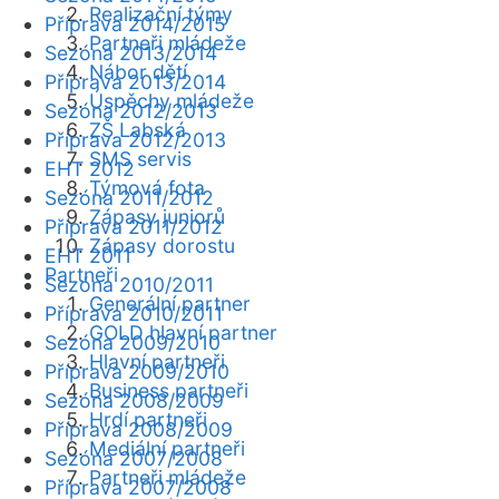
Realizační týmy
Příprava 2014/2015
Partneři mládeže
Sezóna 2013/2014
Nábor dětí
Příprava 2013/2014
Úspěchy mládeže
Sezóna 2012/2013
ZŠ Labská
Příprava 2012/2013
SMS servis
EHT 2012
Týmová fota
Sezóna 2011/2012
Zápasy juniorů
Příprava 2011/2012
Zápasy dorostu
EHT 2011
Partneři
Sezóna 2010/2011
Generální partner
Příprava 2010/2011
GOLD hlavní partner
Sezóna 2009/2010
Hlavní partneři
Příprava 2009/2010
Business partneři
Sezóna 2008/2009
Hrdí partneři
Příprava 2008/2009
Mediální partneři
Sezóna 2007/2008
Partneři mládeže
Příprava 2007/2008