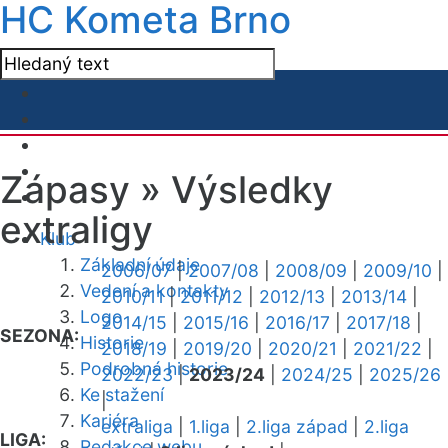
HC Kometa Brno
Zápasy »
Výsledky
extraligy
Klub
Základní údaje
2006/07
|
2007/08
|
2008/09
|
2009/10
|
Vedení a kontakty
2010/11
|
2011/12
|
2012/13
|
2013/14
|
Logo
2014/15
|
2015/16
|
2016/17
|
2017/18
|
SEZONA:
Historie
2018/19
|
2019/20
|
2020/21
|
2021/22
|
Podrobná historie
2022/23
|
2023/24
|
2024/25
|
2025/26
Ke stažení
|
Kariéra
extraliga
|
1.liga
|
2.liga západ
|
2.liga
LIGA:
Redakce webu