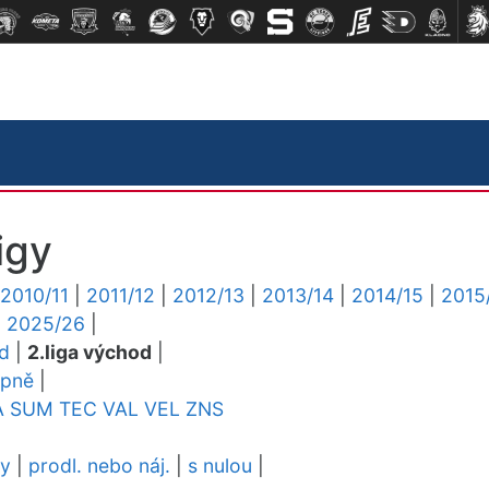
igy
2010/11
|
2011/12
|
2012/13
|
2013/14
|
2014/15
|
2015
|
2025/26
|
ed
|
2.liga východ
|
upně
|
A
SUM
TEC
VAL
VEL
ZNS
dy
|
prodl. nebo náj.
|
s nulou
|