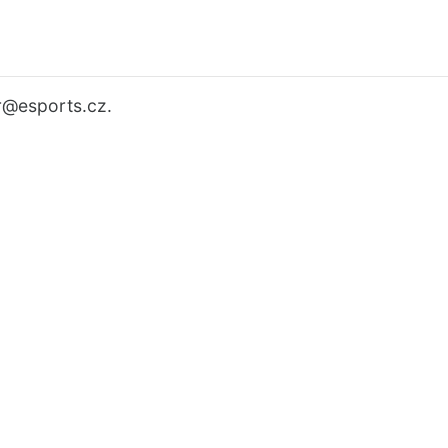
r
@esports.cz.