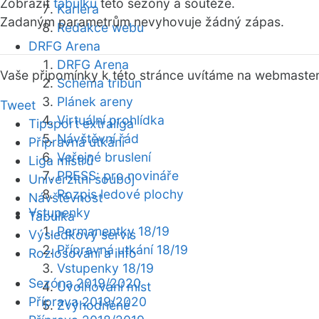
Zobrazit
tabulku
této sezóny a soutěže.
Kariéra
Zadaným parametrům nevyhovuje žádný zápas.
Redakce webu
DRFG Arena
DRFG Arena
Vaše připomínky k této stránce uvítáme na webmaste
Schéma tribun
Plánek areny
Tweet
Virtuální prohlídka
Tipsport extraliga
Návštěvní řád
Přípravná utkání
Veřejné bruslení
Liga mistrů
PRESS: pro novináře
Univerzitní souboj
Rozpis ledové plochy
Návštěvnost
Vstupenky
Tabulka
Permanentky 18/19
Výsledkový servis
Přípravná utkání 18/19
Rozlosování a info
Vstupenky 18/19
Sezóna 2019/2020
Uvolňování míst
Příprava 2019/2020
Zvýhodněné