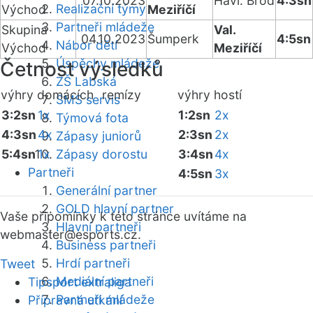
07.10.2023
Havl. Brod
4:3sn
Realizační týmy
Východ
Meziříčí
Partneři mládeže
Skupina
Val.
04.10.2023
Šumperk
4:5sn
Nábor dětí
Východ
Meziříčí
Úspěchy mládeže
Četnost výsledků
ZŠ Labská
výhry domácích
remízy
výhry hostí
SMS servis
3:2sn
1x
1:2sn
2x
Týmová fota
4:3sn
4x
2:3sn
2x
Zápasy juniorů
5:4sn
1x
Zápasy dorostu
3:4sn
4x
Partneři
4:5sn
3x
Generální partner
GOLD hlavní partner
Vaše připomínky k této stránce uvítáme na
Hlavní partneři
webmaster
@esports.cz.
Business partneři
Hrdí partneři
Tweet
Mediální partneři
Tipsport extraliga
Partneři mládeže
Přípravná utkání