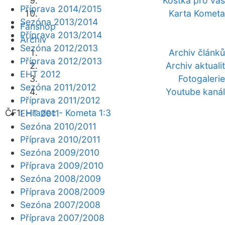
Kostka pro vás
Příprava 2014/2015
Karta Kometa
Sezóna 2013/2014
Fanshop
Příprava 2013/2014
Archiv
Sezóna 2012/2013
Archiv článků
Příprava 2012/2013
Archiv aktualit
EHT 2012
Fotogalerie
Sezóna 2011/2012
Youtube kanál
Příprava 2011/2012
ČF1:
Hradec - Kometa 1:3
EHT 2011
Sezóna 2010/2011
Příprava 2010/2011
Sezóna 2009/2010
Příprava 2009/2010
Sezóna 2008/2009
Příprava 2008/2009
Sezóna 2007/2008
Příprava 2007/2008