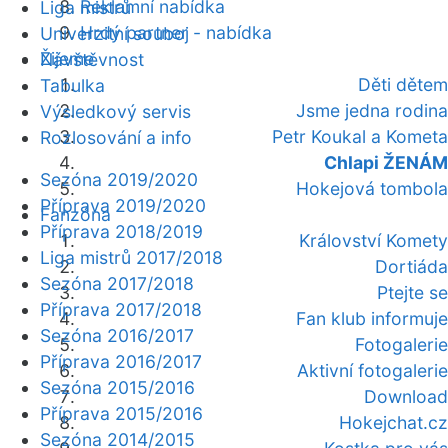
Reklamní nabídka
Liga mistrů
Hrdý partner - nabídka
Univerzitní souboj
Žijeme
Návštěvnost
Děti dětem
Tabulka
Jsme jedna rodina
Výsledkový servis
Petr Koukal a Kometa
Rozlosování a info
Chlapi ŽENÁM
Sezóna 2019/2020
Hokejová tombola
Příprava 2019/2020
Fanzóna
Příprava 2018/2019
Království Komety
Liga mistrů 2017/2018
Dortiáda
Sezóna 2017/2018
Ptejte se
Příprava 2017/2018
Fan klub informuje
Sezóna 2016/2017
Fotogalerie
Příprava 2016/2017
Aktivní fotogalerie
Sezóna 2015/2016
Download
Příprava 2015/2016
Hokejchat.cz
Sezóna 2014/2015