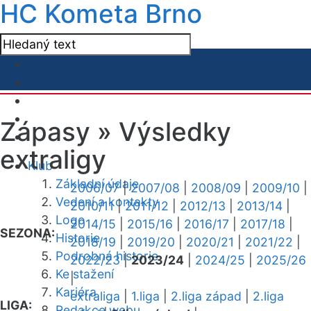
HC Kometa Brno
Zápasy »
Výsledky
extraligy
Klub
Základní údaje
2006/07
|
2007/08
|
2008/09
|
2009/10
|
Vedení a kontakty
2010/11
|
2011/12
|
2012/13
|
2013/14
|
Logo
2014/15
|
2015/16
|
2016/17
|
2017/18
|
SEZONA:
Historie
2018/19
|
2019/20
|
2020/21
|
2021/22
|
Podrobná historie
2022/23
|
2023/24
|
2024/25
|
2025/26
Ke stažení
|
Kariéra
extraliga
|
1.liga
|
2.liga západ
|
2.liga
LIGA:
Redakce webu