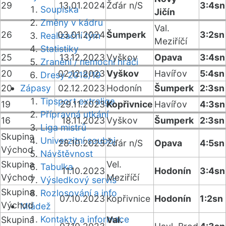
29
13.01.2024
Žďár n/S
3:4sn
Soupiska
Jičín
Změny v kádru
Val.
26
03.01.2024
Šumperk
3:2sn
Realizační tým
Meziříčí
Statistiky
25
13.12.2023
Vyškov
Opava
3:4sn
Zranění / nemocní hráči
20
02.12.2023
Vyškov
Havířov
5:4sn
Dresy 2018/19
20
Zápasy
02.12.2023
Hodonín
Šumperk
2:3sn
Tipsport extraliga
19
29.11.2023
Kopřivnice
Havířov
4:3sn
Přípravná utkání
16
18.11.2023
Vyškov
Šumperk
2:3sn
Liga mistrů
Skupina
Univerzitní souboj
28.10.2023
Žďár n/S
Opava
4:5sn
Východ
Návštěvnost
Skupina
Vel.
Tabulka
11.10.2023
Hodonín
3:4sn
Východ
Meziříčí
Výsledkový servis
Skupina
Rozlosování a info
07.10.2023
Kopřivnice
Hodonín
1:2sn
Východ
Mládež
Kontakty a informace
Skupina
Val.