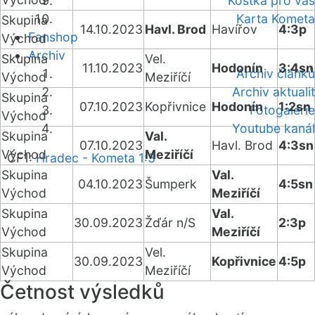
Kostka pro vás
Karta Kometa
Skupina
14.10.2023
Havl. Brod
Havířov
4:3p
Fanshop
Východ
Archiv
Skupina
Vel.
11.10.2023
Hodonín
3:4sn
Archiv článků
Východ
Meziříčí
Archiv aktualit
Skupina
07.10.2023
Kopřivnice
Hodonín
1:2sn
Fotogalerie
Východ
Youtube kanál
Skupina
Val.
07.10.2023
Havl. Brod
4:3sn
Východ
Meziříčí
ČF1:
Hradec - Kometa 1:3
Skupina
Val.
04.10.2023
Šumperk
4:5sn
Východ
Meziříčí
Skupina
Val.
30.09.2023
Žďár n/S
2:3p
Východ
Meziříčí
Skupina
Vel.
30.09.2023
Kopřivnice
4:5p
Východ
Meziříčí
Četnost výsledků