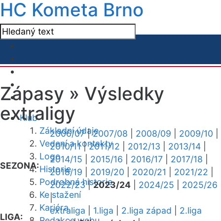
HC Kometa Brno
Zápasy »
Výsledky
extraligy
Klub
Základní údaje
2006/07
|
2007/08
|
2008/09
|
2009/10
|
Vedení a kontakty
2010/11
|
2011/12
|
2012/13
|
2013/14
|
Logo
2014/15
|
2015/16
|
2016/17
|
2017/18
|
SEZONA:
Historie
2018/19
|
2019/20
|
2020/21
|
2021/22
|
Podrobná historie
2022/23
|
2023/24
|
2024/25
|
2025/26
Ke stažení
|
Kariéra
extraliga
|
1.liga
|
2.liga západ
|
2.liga
LIGA:
Redakce webu