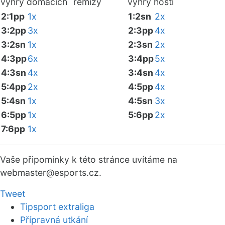
výhry domácích
remízy
výhry hostí
2:1pp
1x
1:2sn
2x
3:2pp
3x
2:3pp
4x
3:2sn
1x
2:3sn
2x
4:3pp
6x
3:4pp
5x
4:3sn
4x
3:4sn
4x
5:4pp
2x
4:5pp
4x
5:4sn
1x
4:5sn
3x
6:5pp
1x
5:6pp
2x
7:6pp
1x
Vaše připomínky k této stránce uvítáme na
webmaster
@esports.cz.
Tweet
Tipsport extraliga
Přípravná utkání