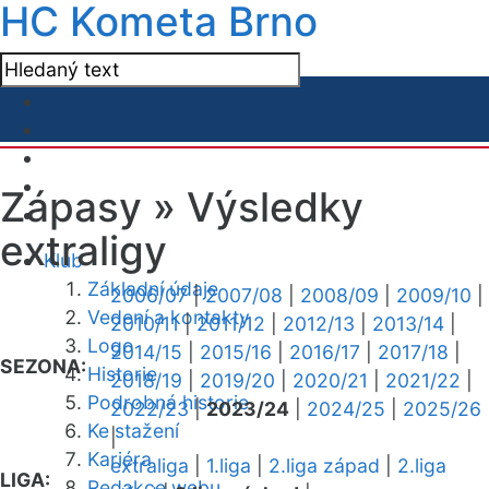
HC Kometa Brno
Zápasy »
Výsledky
extraligy
Klub
Základní údaje
2006/07
|
2007/08
|
2008/09
|
2009/10
|
Vedení a kontakty
2010/11
|
2011/12
|
2012/13
|
2013/14
|
Logo
2014/15
|
2015/16
|
2016/17
|
2017/18
|
SEZONA:
Historie
2018/19
|
2019/20
|
2020/21
|
2021/22
|
Podrobná historie
2022/23
|
2023/24
|
2024/25
|
2025/26
Ke stažení
|
Kariéra
extraliga
|
1.liga
|
2.liga západ
|
2.liga
LIGA:
Redakce webu