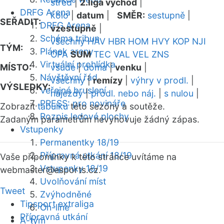
střed
|
2.liga východ
|
DRFG Arena
kolo
|
datum
|
SMĚR:
sestupně
|
SEŘADIT:
DRFG Arena
vzestupně
|
Schéma tribun
všechny
HAV
HBR
HOM
HVY
KOP
NJI
TÝM:
Plánek areny
OPA
SUM
TEC
VAL
VEL
ZNS
Virtuální prohlídka
MÍSTO:
všude
|
doma
|
venku
|
Návštěvní řád
všechny
|
remízy
|
výhry v prodl.
|
VÝSLEDKY:
Veřejné bruslení
nájezdy
|
prodl. nebo náj.
|
s nulou
|
PRESS: pro novináře
Zobrazit
tabulku
této sezóny a soutěže.
Rozpis ledové plochy
Zadaným parametrům nevyhovuje žádný zápas.
Vstupenky
Permanentky 18/19
Přípravná utkání 18/19
Vaše připomínky k této stránce uvítáme na
Vstupenky 18/19
webmaster
@esports.cz.
Uvolňování míst
Tweet
Zvýhodněné
Tipsport extraliga
On-line
Přípravná utkání
A-tým