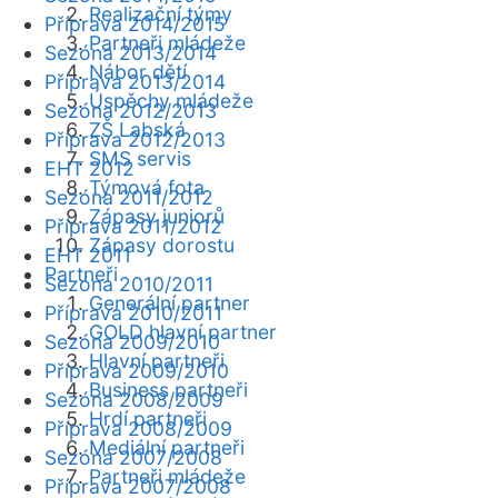
Realizační týmy
Příprava 2014/2015
Partneři mládeže
Sezóna 2013/2014
Nábor dětí
Příprava 2013/2014
Úspěchy mládeže
Sezóna 2012/2013
ZŠ Labská
Příprava 2012/2013
SMS servis
EHT 2012
Týmová fota
Sezóna 2011/2012
Zápasy juniorů
Příprava 2011/2012
Zápasy dorostu
EHT 2011
Partneři
Sezóna 2010/2011
Generální partner
Příprava 2010/2011
GOLD hlavní partner
Sezóna 2009/2010
Hlavní partneři
Příprava 2009/2010
Business partneři
Sezóna 2008/2009
Hrdí partneři
Příprava 2008/2009
Mediální partneři
Sezóna 2007/2008
Partneři mládeže
Příprava 2007/2008