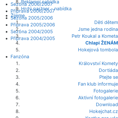
Reklamní nabídka
Sezóna 2006/2007
Hrdý partner - nabídka
Příprava 2006/2007
Žijeme
Sezóna 2005/2006
Děti dětem
Příprava 2005/2006
Jsme jedna rodina
Sezóna 2004/2005
Petr Koukal a Kometa
Příprava 2004/2005
Chlapi ŽENÁM
Hokejová tombola
Fanzóna
Království Komety
Dortiáda
Ptejte se
Fan klub informuje
Fotogalerie
Aktivní fotogalerie
Download
Hokejchat.cz