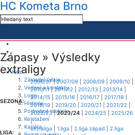
HC Kometa Brno
Zápasy »
Výsledky
extraligy
Klub
Základní údaje
2006/07
|
2007/08
|
2008/09
|
2009/10
|
Vedení a kontakty
2010/11
|
2011/12
|
2012/13
|
2013/14
|
Logo
2014/15
|
2015/16
|
2016/17
|
2017/18
|
SEZONA:
Historie
2018/19
|
2019/20
|
2020/21
|
2021/22
|
Podrobná historie
2022/23
|
2023/24
|
2024/25
|
2025/26
Ke stažení
|
Kariéra
extraliga
|
1.liga
|
2.liga západ
|
2.liga
LIGA:
Redakce webu