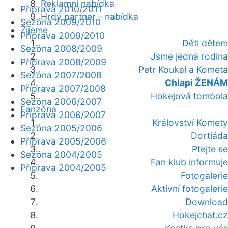
Reklamní nabídka
Příprava 2010/2011
Hrdý partner - nabídka
Sezóna 2009/2010
Žijeme
Příprava 2009/2010
Děti dětem
Sezóna 2008/2009
Jsme jedna rodina
Příprava 2008/2009
Petr Koukal a Kometa
Sezóna 2007/2008
Chlapi ŽENÁM
Příprava 2007/2008
Hokejová tombola
Sezóna 2006/2007
Fanzóna
Příprava 2006/2007
Království Komety
Sezóna 2005/2006
Dortiáda
Příprava 2005/2006
Ptejte se
Sezóna 2004/2005
Fan klub informuje
Příprava 2004/2005
Fotogalerie
Aktivní fotogalerie
Download
Hokejchat.cz