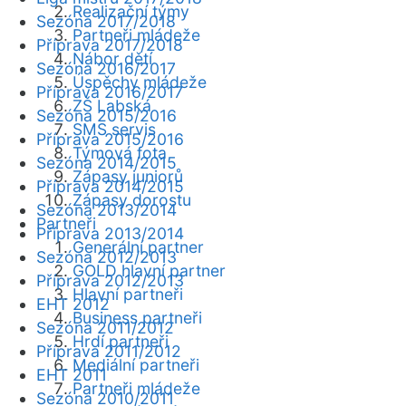
Realizační týmy
Sezóna 2017/2018
Partneři mládeže
Příprava 2017/2018
Nábor dětí
Sezóna 2016/2017
Úspěchy mládeže
Příprava 2016/2017
ZŠ Labská
Sezóna 2015/2016
SMS servis
Příprava 2015/2016
Týmová fota
Sezóna 2014/2015
Zápasy juniorů
Příprava 2014/2015
Zápasy dorostu
Sezóna 2013/2014
Partneři
Příprava 2013/2014
Generální partner
Sezóna 2012/2013
GOLD hlavní partner
Příprava 2012/2013
Hlavní partneři
EHT 2012
Business partneři
Sezóna 2011/2012
Hrdí partneři
Příprava 2011/2012
Mediální partneři
EHT 2011
Partneři mládeže
Sezóna 2010/2011