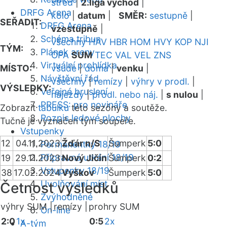
střed
|
2.liga východ
|
DRFG Arena
kolo
|
datum
|
SMĚR:
sestupně
|
SEŘADIT:
DRFG Arena
vzestupně
|
Schéma tribun
všechny
HAV
HBR
HOM
HVY
KOP
NJI
TÝM:
Plánek areny
OPA
SUM
TEC
VAL
VEL
ZNS
Virtuální prohlídka
MÍSTO:
všude
|
doma
|
venku
|
Návštěvní řád
všechny
|
remízy
|
výhry v prodl.
|
VÝSLEDKY:
Veřejné bruslení
nájezdy
|
prodl. nebo náj.
|
s nulou
|
PRESS: pro novináře
Zobrazit
tabulku
této sezóny a soutěže.
Rozpis ledové plochy
Tučně je vyznačen tým soupeře.
Vstupenky
12
04.11.2023
Žďár n/S
Šumperk
5:0
Permanentky 18/19
Přípravná utkání 18/19
19
29.11.2023
Nový Jičín
Šumperk
0:2
Vstupenky 18/19
38
17.02.2024
Vyškov
Šumperk
5:0
Uvolňování míst
Četnost výsledků
Zvýhodněné
výhry SUM |
remízy |
prohry SUM
On-line
2:0
1x
0:5
2x
A-tým