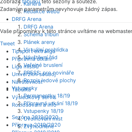
Zobrazit
tabulku
této sezóny a soutěže.
Kariéra
Zadaným parametrům nevyhovuje žádný zápas.
Redakce webu
DRFG Arena
DRFG Arena
Vaše připomínky k této stránce uvítáme na webmaste
Schéma tribun
Plánek areny
Tweet
Virtuální prohlídka
Tipsport extraliga
Návštěvní řád
Přípravná utkání
Veřejné bruslení
Liga mistrů
PRESS: pro novináře
Univerzitní souboj
Rozpis ledové plochy
Návštěvnost
Vstupenky
Tabulka
Permanentky 18/19
Výsledkový servis
Přípravná utkání 18/19
Rozlosování a info
Vstupenky 18/19
Sezóna 2019/2020
Uvolňování míst
Příprava 2019/2020
Zvýhodněné