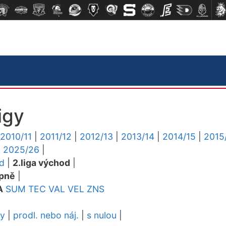
igy
2010/11
|
2011/12
|
2012/13
|
2013/14
|
2014/15
|
2015
|
2025/26
|
ed
|
2.liga východ
|
pně
|
A
SUM
TEC
VAL
VEL
ZNS
dy
|
prodl. nebo náj.
|
s nulou
|