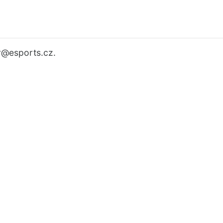
r
@esports.cz.