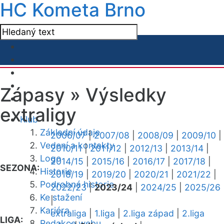
HC Kometa Brno
Zápasy »
Výsledky
extraligy
Klub
Základní údaje
2006/07
|
2007/08
|
2008/09
|
2009/10
|
Vedení a kontakty
2010/11
|
2011/12
|
2012/13
|
2013/14
|
Logo
2014/15
|
2015/16
|
2016/17
|
2017/18
|
SEZONA:
Historie
2018/19
|
2019/20
|
2020/21
|
2021/22
|
Podrobná historie
2022/23
|
2023/24
|
2024/25
|
2025/26
Ke stažení
|
Kariéra
extraliga
|
1.liga
|
2.liga západ
|
2.liga
LIGA:
Redakce webu