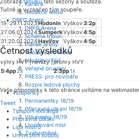
Zobrazit
tabulku
této sezóny a soutěže.
Kariéra
Tučně je vyznačen tým soupeře.
Redakce webu
DRFG Arena
19
29.11.2023
Hodonín
Vyškov
3:2p
DRFG Arena
27
06.01.2024
Šumperk
Vyškov
4:5p
Schéma tribun
31
20.01.2024
Havířov
Vyškov
4:5p
Plánek areny
Četnost výsledků
Virtuální prohlídka
Návštěvní řád
výhry HVY |
remízy |
prohry HVY
Veřejné bruslení
5:4pp
2x
2:3pp
1x
PRESS: pro novináře
Rozpis ledové plochy
Vaše připomínky k této stránce uvítáme na webmaste
Vstupenky
Permanentky 18/19
Tweet
Přípravná utkání 18/19
Tipsport extraliga
Vstupenky 18/19
Přípravná utkání
Uvolňování míst
Liga mistrů
Zvýhodněné
Univerzitní souboj