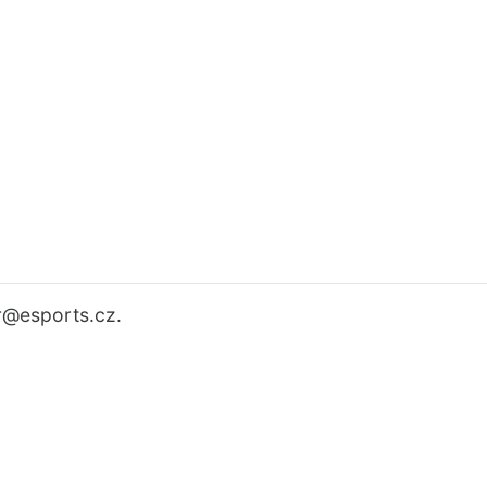
r
@esports.cz.