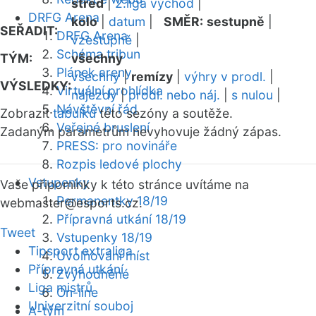
střed
|
2.liga východ
|
DRFG Arena
kolo
|
datum
|
SMĚR:
sestupně
|
SEŘADIT:
DRFG Arena
vzestupně
|
Schéma tribun
TÝM:
všechny
Plánek areny
všechny
|
remízy
|
výhry v prodl.
|
VÝSLEDKY:
Virtuální prohlídka
nájezdy
|
prodl. nebo náj.
|
s nulou
|
Návštěvní řád
Zobrazit
tabulku
této sezóny a soutěže.
Veřejné bruslení
Zadaným parametrům nevyhovuje žádný zápas.
PRESS: pro novináře
Rozpis ledové plochy
Vstupenky
Vaše připomínky k této stránce uvítáme na
Permanentky 18/19
webmaster
@esports.cz.
Přípravná utkání 18/19
Tweet
Vstupenky 18/19
Tipsport extraliga
Uvolňování míst
Přípravná utkání
Zvýhodněné
Liga mistrů
On-line
Univerzitní souboj
A-tým