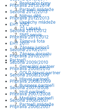
Realizační týmy
Příprava 2013/2014
Partneři mládeže
Sezóna 2012/2013
Nábor dětí
Příprava 2012/2013
Úspěchy mládeže
EHT 2012
ZŠ Labská
Sezóna 2011/2012
SMS servis
Příprava 2011/2012
Týmová fota
EHT 2011
Zápasy juniorů
Sezóna 2010/2011
Zápasy dorostu
Příprava 2010/2011
Partneři
Sezóna 2009/2010
Generální partner
Příprava 2009/2010
GOLD hlavní partner
Sezóna 2008/2009
Hlavní partneři
Příprava 2008/2009
Business partneři
Sezóna 2007/2008
Hrdí partneři
Příprava 2007/2008
Mediální partneři
Sezóna 2006/2007
Partneři mládeže
Příprava 2006/2007