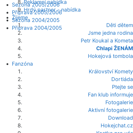
Reklamní nabídka
Sezóna 2005/2006
Hrdý partner - nabídka
Příprava 2005/2006
Žijeme
Sezóna 2004/2005
Děti dětem
Příprava 2004/2005
Jsme jedna rodina
Petr Koukal a Kometa
Chlapi ŽENÁM
Hokejová tombola
Fanzóna
Království Komety
Dortiáda
Ptejte se
Fan klub informuje
Fotogalerie
Aktivní fotogalerie
Download
Hokejchat.cz