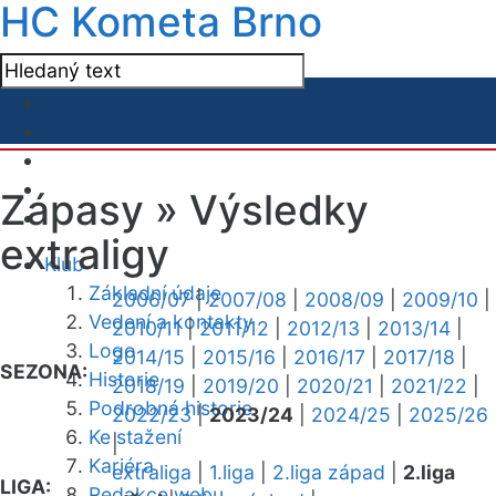
HC Kometa Brno
Zápasy »
Výsledky
extraligy
Klub
Základní údaje
2006/07
|
2007/08
|
2008/09
|
2009/10
|
Vedení a kontakty
2010/11
|
2011/12
|
2012/13
|
2013/14
|
Logo
2014/15
|
2015/16
|
2016/17
|
2017/18
|
SEZONA:
Historie
2018/19
|
2019/20
|
2020/21
|
2021/22
|
Podrobná historie
2022/23
|
2023/24
|
2024/25
|
2025/26
Ke stažení
|
Kariéra
extraliga
|
1.liga
|
2.liga západ
|
2.liga
LIGA:
Redakce webu