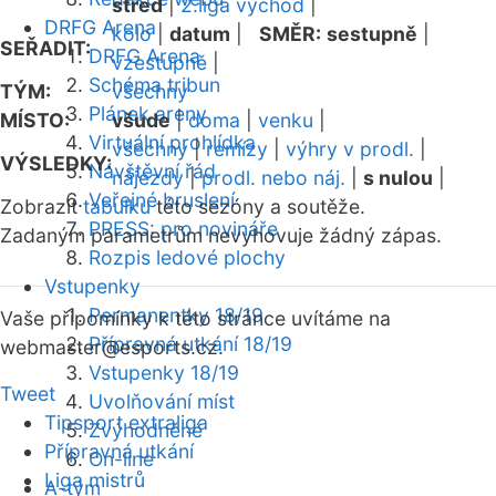
střed
|
2.liga východ
|
DRFG Arena
kolo
|
datum
|
SMĚR:
sestupně
|
SEŘADIT:
DRFG Arena
vzestupně
|
Schéma tribun
TÝM:
všechny
Plánek areny
MÍSTO:
všude
|
doma
|
venku
|
Virtuální prohlídka
všechny
|
remízy
|
výhry v prodl.
|
VÝSLEDKY:
Návštěvní řád
nájezdy
|
prodl. nebo náj.
|
s nulou
|
Veřejné bruslení
Zobrazit
tabulku
této sezóny a soutěže.
PRESS: pro novináře
Zadaným parametrům nevyhovuje žádný zápas.
Rozpis ledové plochy
Vstupenky
Permanentky 18/19
Vaše připomínky k této stránce uvítáme na
Přípravná utkání 18/19
webmaster
@esports.cz.
Vstupenky 18/19
Tweet
Uvolňování míst
Tipsport extraliga
Zvýhodněné
Přípravná utkání
On-line
Liga mistrů
A-tým