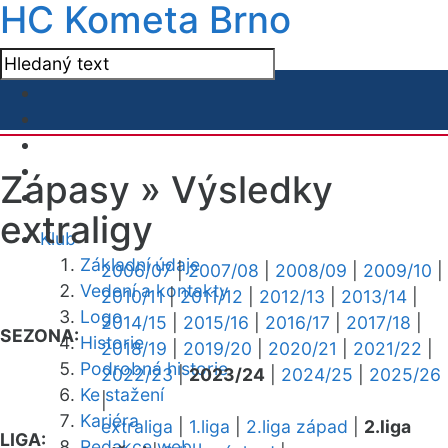
HC Kometa Brno
Zápasy »
Výsledky
extraligy
Klub
Základní údaje
2006/07
|
2007/08
|
2008/09
|
2009/10
|
Vedení a kontakty
2010/11
|
2011/12
|
2012/13
|
2013/14
|
Logo
2014/15
|
2015/16
|
2016/17
|
2017/18
|
SEZONA:
Historie
2018/19
|
2019/20
|
2020/21
|
2021/22
|
Podrobná historie
2022/23
|
2023/24
|
2024/25
|
2025/26
Ke stažení
|
Kariéra
extraliga
|
1.liga
|
2.liga západ
|
2.liga
LIGA:
Redakce webu