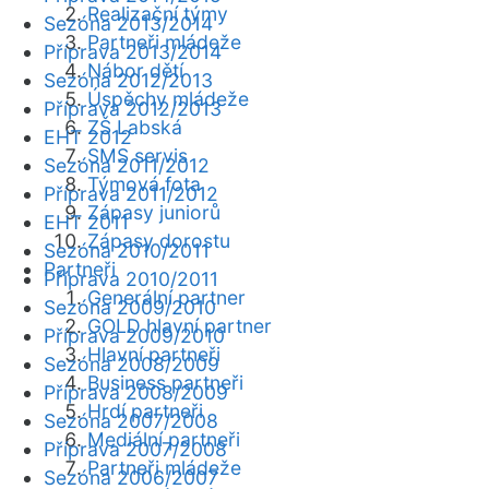
Realizační týmy
Sezóna 2013/2014
Partneři mládeže
Příprava 2013/2014
Nábor dětí
Sezóna 2012/2013
Úspěchy mládeže
Příprava 2012/2013
ZŠ Labská
EHT 2012
SMS servis
Sezóna 2011/2012
Týmová fota
Příprava 2011/2012
Zápasy juniorů
EHT 2011
Zápasy dorostu
Sezóna 2010/2011
Partneři
Příprava 2010/2011
Generální partner
Sezóna 2009/2010
GOLD hlavní partner
Příprava 2009/2010
Hlavní partneři
Sezóna 2008/2009
Business partneři
Příprava 2008/2009
Hrdí partneři
Sezóna 2007/2008
Mediální partneři
Příprava 2007/2008
Partneři mládeže
Sezóna 2006/2007