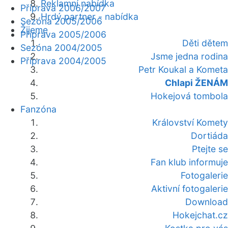
Reklamní nabídka
Příprava 2006/2007
Hrdý partner - nabídka
Sezóna 2005/2006
Žijeme
Příprava 2005/2006
Děti dětem
Sezóna 2004/2005
Jsme jedna rodina
Příprava 2004/2005
Petr Koukal a Kometa
Chlapi ŽENÁM
Hokejová tombola
Fanzóna
Království Komety
Dortiáda
Ptejte se
Fan klub informuje
Fotogalerie
Aktivní fotogalerie
Download
Hokejchat.cz