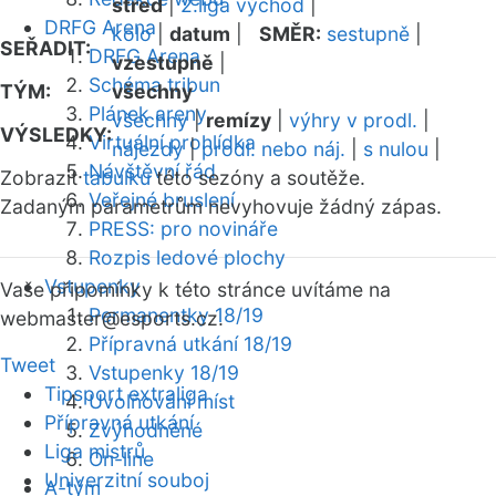
střed
|
2.liga východ
|
DRFG Arena
kolo
|
datum
|
SMĚR:
sestupně
|
SEŘADIT:
DRFG Arena
vzestupně
|
Schéma tribun
TÝM:
všechny
Plánek areny
všechny
|
remízy
|
výhry v prodl.
|
VÝSLEDKY:
Virtuální prohlídka
nájezdy
|
prodl. nebo náj.
|
s nulou
|
Návštěvní řád
Zobrazit
tabulku
této sezóny a soutěže.
Veřejné bruslení
Zadaným parametrům nevyhovuje žádný zápas.
PRESS: pro novináře
Rozpis ledové plochy
Vstupenky
Vaše připomínky k této stránce uvítáme na
Permanentky 18/19
webmaster
@esports.cz.
Přípravná utkání 18/19
Tweet
Vstupenky 18/19
Tipsport extraliga
Uvolňování míst
Přípravná utkání
Zvýhodněné
Liga mistrů
On-line
Univerzitní souboj
A-tým