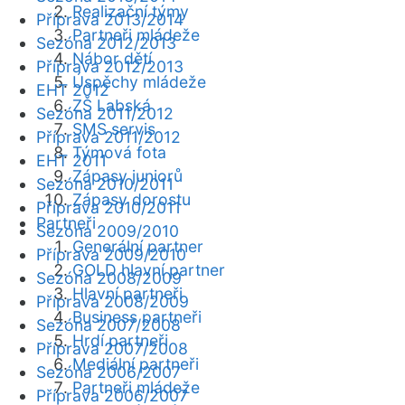
Realizační týmy
Příprava 2013/2014
Partneři mládeže
Sezóna 2012/2013
Nábor dětí
Příprava 2012/2013
Úspěchy mládeže
EHT 2012
ZŠ Labská
Sezóna 2011/2012
SMS servis
Příprava 2011/2012
Týmová fota
EHT 2011
Zápasy juniorů
Sezóna 2010/2011
Zápasy dorostu
Příprava 2010/2011
Partneři
Sezóna 2009/2010
Generální partner
Příprava 2009/2010
GOLD hlavní partner
Sezóna 2008/2009
Hlavní partneři
Příprava 2008/2009
Business partneři
Sezóna 2007/2008
Hrdí partneři
Příprava 2007/2008
Mediální partneři
Sezóna 2006/2007
Partneři mládeže
Příprava 2006/2007