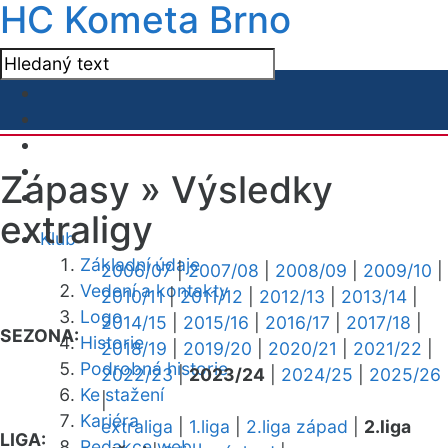
HC Kometa Brno
Zápasy »
Výsledky
extraligy
Klub
Základní údaje
2006/07
|
2007/08
|
2008/09
|
2009/10
|
Vedení a kontakty
2010/11
|
2011/12
|
2012/13
|
2013/14
|
Logo
2014/15
|
2015/16
|
2016/17
|
2017/18
|
SEZONA:
Historie
2018/19
|
2019/20
|
2020/21
|
2021/22
|
Podrobná historie
2022/23
|
2023/24
|
2024/25
|
2025/26
Ke stažení
|
Kariéra
extraliga
|
1.liga
|
2.liga západ
|
2.liga
LIGA:
Redakce webu