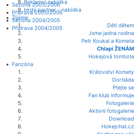
Reklamní nabídka
Sezóna 2005/2006
Hrdý partner - nabídka
Příprava 2005/2006
Žijeme
Sezóna 2004/2005
Děti dětem
Příprava 2004/2005
Jsme jedna rodina
Petr Koukal a Kometa
Chlapi ŽENÁM
Hokejová tombola
Fanzóna
Království Komety
Dortiáda
Ptejte se
Fan klub informuje
Fotogalerie
Aktivní fotogalerie
Download
Hokejchat.cz