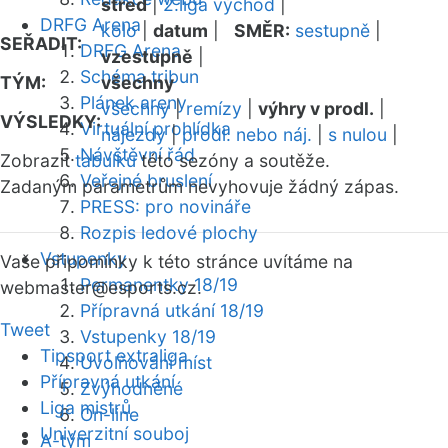
střed
|
2.liga východ
|
DRFG Arena
kolo
|
datum
|
SMĚR:
sestupně
|
SEŘADIT:
DRFG Arena
vzestupně
|
Schéma tribun
TÝM:
všechny
Plánek areny
všechny
|
remízy
|
výhry v prodl.
|
VÝSLEDKY:
Virtuální prohlídka
nájezdy
|
prodl. nebo náj.
|
s nulou
|
Návštěvní řád
Zobrazit
tabulku
této sezóny a soutěže.
Veřejné bruslení
Zadaným parametrům nevyhovuje žádný zápas.
PRESS: pro novináře
Rozpis ledové plochy
Vstupenky
Vaše připomínky k této stránce uvítáme na
Permanentky 18/19
webmaster
@esports.cz.
Přípravná utkání 18/19
Tweet
Vstupenky 18/19
Tipsport extraliga
Uvolňování míst
Přípravná utkání
Zvýhodněné
Liga mistrů
On-line
Univerzitní souboj
A-tým