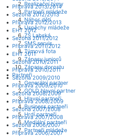
Realizační týmy
Příprava 2013/2014
Partneři mládeže
Sezóna 2012/2013
Nábor dětí
Příprava 2012/2013
Úspěchy mládeže
EHT 2012
ZŠ Labská
Sezóna 2011/2012
SMS servis
Příprava 2011/2012
Týmová fota
EHT 2011
Zápasy juniorů
Sezóna 2010/2011
Zápasy dorostu
Příprava 2010/2011
Partneři
Sezóna 2009/2010
Generální partner
Příprava 2009/2010
GOLD hlavní partner
Sezóna 2008/2009
Hlavní partneři
Příprava 2008/2009
Business partneři
Sezóna 2007/2008
Hrdí partneři
Příprava 2007/2008
Mediální partneři
Sezóna 2006/2007
Partneři mládeže
Příprava 2006/2007