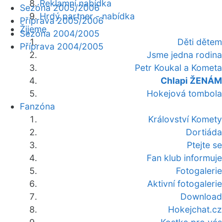
Reklamní nabídka
Sezóna 2005/2006
Hrdý partner - nabídka
Příprava 2005/2006
Žijeme
Sezóna 2004/2005
Děti dětem
Příprava 2004/2005
Jsme jedna rodina
Petr Koukal a Kometa
Chlapi ŽENÁM
Hokejová tombola
Fanzóna
Království Komety
Dortiáda
Ptejte se
Fan klub informuje
Fotogalerie
Aktivní fotogalerie
Download
Hokejchat.cz