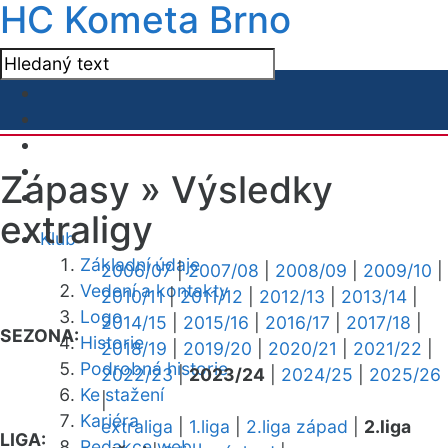
HC Kometa Brno
Zápasy »
Výsledky
extraligy
Klub
Základní údaje
2006/07
|
2007/08
|
2008/09
|
2009/10
|
Vedení a kontakty
2010/11
|
2011/12
|
2012/13
|
2013/14
|
Logo
2014/15
|
2015/16
|
2016/17
|
2017/18
|
SEZONA:
Historie
2018/19
|
2019/20
|
2020/21
|
2021/22
|
Podrobná historie
2022/23
|
2023/24
|
2024/25
|
2025/26
Ke stažení
|
Kariéra
extraliga
|
1.liga
|
2.liga západ
|
2.liga
LIGA:
Redakce webu