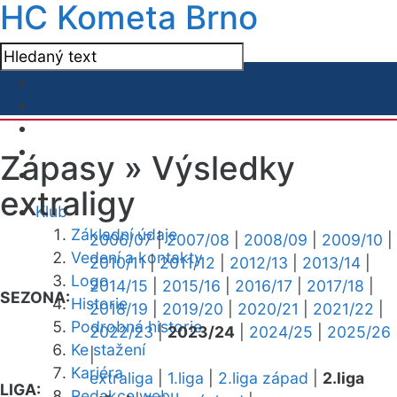
HC Kometa Brno
Zápasy »
Výsledky
extraligy
Klub
Základní údaje
2006/07
|
2007/08
|
2008/09
|
2009/10
|
Vedení a kontakty
2010/11
|
2011/12
|
2012/13
|
2013/14
|
Logo
2014/15
|
2015/16
|
2016/17
|
2017/18
|
SEZONA:
Historie
2018/19
|
2019/20
|
2020/21
|
2021/22
|
Podrobná historie
2022/23
|
2023/24
|
2024/25
|
2025/26
Ke stažení
|
Kariéra
extraliga
|
1.liga
|
2.liga západ
|
2.liga
LIGA:
Redakce webu