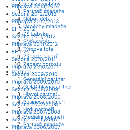
Realizační týmy
Příprava 2013/2014
Partneři mládeže
Sezóna 2012/2013
Nábor dětí
Příprava 2012/2013
Úspěchy mládeže
EHT 2012
ZŠ Labská
Sezóna 2011/2012
SMS servis
Příprava 2011/2012
Týmová fota
EHT 2011
Zápasy juniorů
Sezóna 2010/2011
Zápasy dorostu
Příprava 2010/2011
Partneři
Sezóna 2009/2010
Generální partner
Příprava 2009/2010
GOLD hlavní partner
Sezóna 2008/2009
Hlavní partneři
Příprava 2008/2009
Business partneři
Sezóna 2007/2008
Hrdí partneři
Příprava 2007/2008
Mediální partneři
Sezóna 2006/2007
Partneři mládeže
Příprava 2006/2007