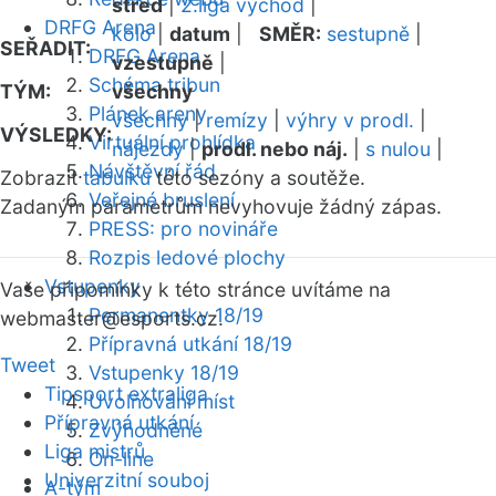
střed
|
2.liga východ
|
DRFG Arena
kolo
|
datum
|
SMĚR:
sestupně
|
SEŘADIT:
DRFG Arena
vzestupně
|
Schéma tribun
TÝM:
všechny
Plánek areny
všechny
|
remízy
|
výhry v prodl.
|
VÝSLEDKY:
Virtuální prohlídka
nájezdy
|
prodl. nebo náj.
|
s nulou
|
Návštěvní řád
Zobrazit
tabulku
této sezóny a soutěže.
Veřejné bruslení
Zadaným parametrům nevyhovuje žádný zápas.
PRESS: pro novináře
Rozpis ledové plochy
Vstupenky
Vaše připomínky k této stránce uvítáme na
Permanentky 18/19
webmaster
@esports.cz.
Přípravná utkání 18/19
Tweet
Vstupenky 18/19
Tipsport extraliga
Uvolňování míst
Přípravná utkání
Zvýhodněné
Liga mistrů
On-line
Univerzitní souboj
A-tým