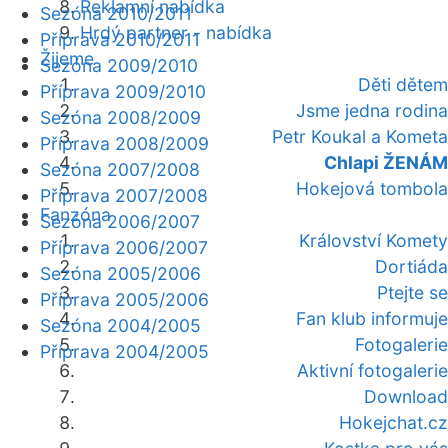
Reklamní nabídka
Sezóna 2010/2011
Hrdý partner - nabídka
Příprava 2010/2011
Žijeme
Sezóna 2009/2010
Děti dětem
Příprava 2009/2010
Jsme jedna rodina
Sezóna 2008/2009
Petr Koukal a Kometa
Příprava 2008/2009
Chlapi ŽENÁM
Sezóna 2007/2008
Hokejová tombola
Příprava 2007/2008
Fanzóna
Sezóna 2006/2007
Království Komety
Příprava 2006/2007
Dortiáda
Sezóna 2005/2006
Ptejte se
Příprava 2005/2006
Fan klub informuje
Sezóna 2004/2005
Fotogalerie
Příprava 2004/2005
Aktivní fotogalerie
Download
Hokejchat.cz