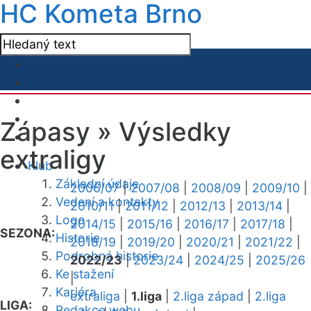
HC Kometa Brno
Zápasy »
Výsledky
extraligy
Klub
Základní údaje
2006/07
|
2007/08
|
2008/09
|
2009/10
|
Vedení a kontakty
2010/11
|
2011/12
|
2012/13
|
2013/14
|
Logo
2014/15
|
2015/16
|
2016/17
|
2017/18
|
SEZONA:
Historie
2018/19
|
2019/20
|
2020/21
|
2021/22
|
Podrobná historie
2022/23
|
2023/24
|
2024/25
|
2025/26
Ke stažení
|
Kariéra
extraliga
|
1.liga
|
2.liga západ
|
2.liga
LIGA:
Redakce webu