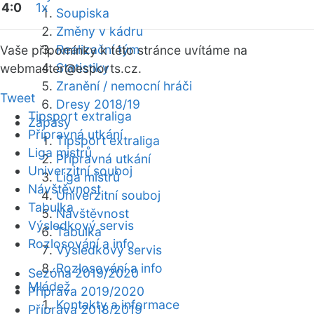
4:0
1x
Soupiska
Změny v kádru
Realizační tým
Vaše připomínky k této stránce uvítáme na
Statistiky
webmaster
@esports.cz.
Zranění / nemocní hráči
Tweet
Dresy 2018/19
Tipsport extraliga
Zápasy
Přípravná utkání
Tipsport extraliga
Liga mistrů
Přípravná utkání
Univerzitní souboj
Liga mistrů
Návštěvnost
Univerzitní souboj
Tabulka
Návštěvnost
Výsledkový servis
Tabulka
Rozlosování a info
Výsledkový servis
Rozlosování a info
Sezóna 2019/2020
Mládež
Příprava 2019/2020
Kontakty a informace
Příprava 2018/2019