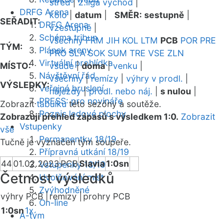
střed
|
2.liga východ
|
DRFG Arena
kolo
|
datum
|
SMĚR:
sestupně
|
SEŘADIT:
DRFG Arena
vzestupně
|
Schéma tribun
všechny
FRM
JIH
KOL
LTM
PCB
POR
PRE
TÝM:
Plánek areny
PRO
SLA
SOK
SUM
TRE
VSE
ZLN
Virtuální prohlídka
MÍSTO:
všude
|
doma
|
venku
|
Návštěvní řád
všechny
|
remízy
|
výhry v prodl.
|
VÝSLEDKY:
Veřejné bruslení
nájezdy
|
prodl. nebo náj.
|
s nulou
|
PRESS: pro novináře
Zobrazit
tabulku
této sezóny a soutěže.
Rozpis ledové plochy
Zobrazuji přehled zápasů s výsledkem 1:0.
Zobrazit
Vstupenky
vše
Permanentky 18/19
Tučně je vyznačen tým soupeře.
Přípravná utkání 18/19
44
01.02.2023
PCB
Slavia
1:0sn
Vstupenky 18/19
Četnost výsledků
Uvolňování míst
Zvýhodněné
výhry PCB |
remízy |
prohry PCB
On-line
1:0sn
1x
A-tým