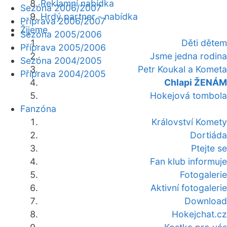
Reklamní nabídka
Sezóna 2006/2007
Hrdý partner - nabídka
Příprava 2006/2007
Žijeme
Sezóna 2005/2006
Děti dětem
Příprava 2005/2006
Jsme jedna rodina
Sezóna 2004/2005
Petr Koukal a Kometa
Příprava 2004/2005
Chlapi ŽENÁM
Hokejová tombola
Fanzóna
Království Komety
Dortiáda
Ptejte se
Fan klub informuje
Fotogalerie
Aktivní fotogalerie
Download
Hokejchat.cz