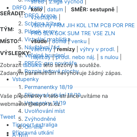
střed
|
2.liga východ
|
DRFG Arena
kolo
|
datum
|
SMĚR:
sestupně
|
SEŘADIT:
DRFG Arena
vzestupně
|
Schéma tribun
všechny
FRM
JIH
KOL
LTM
PCB
POR
PRE
TÝM:
Plánek areny
PRO
SLA
SOK
SUM
TRE
VSE
ZLN
Virtuální prohlídka
MÍSTO:
všude
|
doma
|
venku
|
Návštěvní řád
všechny
|
remízy
|
výhry v prodl.
|
VÝSLEDKY:
Veřejné bruslení
nájezdy
|
prodl. nebo náj.
|
s nulou
|
PRESS: pro novináře
Zobrazit
tabulku
této sezóny a soutěže.
Rozpis ledové plochy
Zadaným parametrům nevyhovuje žádný zápas.
Vstupenky
Permanentky 18/19
Přípravná utkání 18/19
Vaše připomínky k této stránce uvítáme na
Vstupenky 18/19
webmaster
@esports.cz.
Uvolňování míst
Tweet
Zvýhodněné
Tipsport extraliga
On-line
Přípravná utkání
A-tým