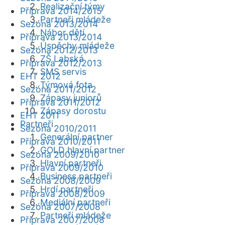
Realizační týmy
Příprava 2014/2015
Partneři mládeže
Sezóna 2013/2014
Nábor dětí
Příprava 2013/2014
Úspěchy mládeže
Sezóna 2012/2013
ZŠ Labská
Příprava 2012/2013
SMS servis
EHT 2012
Týmová fota
Sezóna 2011/2012
Zápasy juniorů
Příprava 2011/2012
Zápasy dorostu
EHT 2011
Partneři
Sezóna 2010/2011
Generální partner
Příprava 2010/2011
GOLD hlavní partner
Sezóna 2009/2010
Hlavní partneři
Příprava 2009/2010
Business partneři
Sezóna 2008/2009
Hrdí partneři
Příprava 2008/2009
Mediální partneři
Sezóna 2007/2008
Partneři mládeže
Příprava 2007/2008