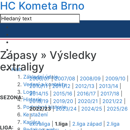
HC Kometa Brno
Zápasy »
Výsledky
extraligy
Klub
Základní údaje
2006/07
|
2007/08
|
2008/09
|
2009/10
|
Vedení a kontakty
2010/11
|
2011/12
|
2012/13
|
2013/14
|
Logo
2014/15
|
2015/16
|
2016/17
|
2017/18
|
SEZONA:
Historie
2018/19
|
2019/20
|
2020/21
|
2021/22
|
Podrobná historie
2022/23
|
2023/24
|
2024/25
|
2025/26
Ke stažení
|
Kariéra
extraliga
|
1.liga
|
2.liga západ
|
2.liga
LIGA:
Redakce webu