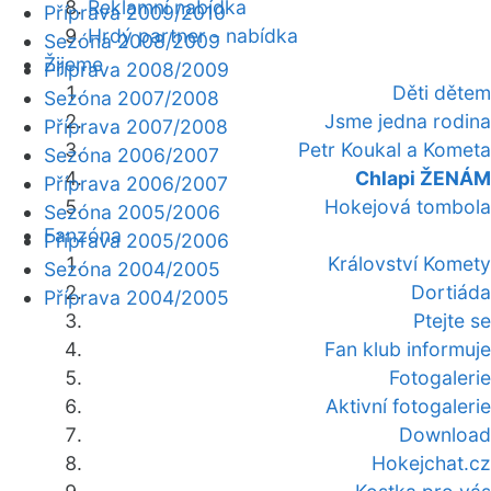
Reklamní nabídka
Příprava 2009/2010
Hrdý partner - nabídka
Sezóna 2008/2009
Žijeme
Příprava 2008/2009
Děti dětem
Sezóna 2007/2008
Jsme jedna rodina
Příprava 2007/2008
Petr Koukal a Kometa
Sezóna 2006/2007
Chlapi ŽENÁM
Příprava 2006/2007
Hokejová tombola
Sezóna 2005/2006
Fanzóna
Příprava 2005/2006
Království Komety
Sezóna 2004/2005
Dortiáda
Příprava 2004/2005
Ptejte se
Fan klub informuje
Fotogalerie
Aktivní fotogalerie
Download
Hokejchat.cz