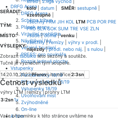
střed
|
2.liga východ
|
DRFG Arena
kolo
|
datum
|
SMĚR:
sestupně
|
SEŘADIT:
DRFG Arena
vzestupně
|
Schéma tribun
všechny
FRM
JIH
KOL
LTM
PCB
POR
PRE
TÝM:
Plánek areny
PRO
SLA
SOK
SUM
TRE
VSE
ZLN
Virtuální prohlídka
MÍSTO:
všude
|
doma
|
venku
|
Návštěvní řád
všechny
|
remízy
|
výhry v prodl.
|
VÝSLEDKY:
Veřejné bruslení
nájezdy
|
prodl. nebo náj.
|
s nulou
|
PRESS: pro novináře
Zobrazit
tabulku
této sezóny a soutěže.
Rozpis ledové plochy
Tučně je vyznačen tým soupeře.
Vstupenky
14
20.10.2022
Přerov
Litoměřice
2:3sn
Permanentky 18/19
Četnost výsledků
Přípravná utkání 18/19
Vstupenky 18/19
výhry LTM |
remízy |
prohry LTM
Uvolňování míst
3:2sn
1x
Zvýhodněné
On-line
Vaše připomínky k této stránce uvítáme na
A-tým