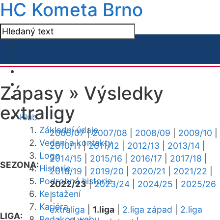
HC Kometa Brno
Zápasy »
Výsledky
extraligy
Klub
Základní údaje
2006/07
|
2007/08
|
2008/09
|
2009/10
|
Vedení a kontakty
2010/11
|
2011/12
|
2012/13
|
2013/14
|
Logo
2014/15
|
2015/16
|
2016/17
|
2017/18
|
SEZONA:
Historie
2018/19
|
2019/20
|
2020/21
|
2021/22
|
Podrobná historie
2022/23
|
2023/24
|
2024/25
|
2025/26
Ke stažení
|
Kariéra
extraliga
|
1.liga
|
2.liga západ
|
2.liga
LIGA:
Redakce webu