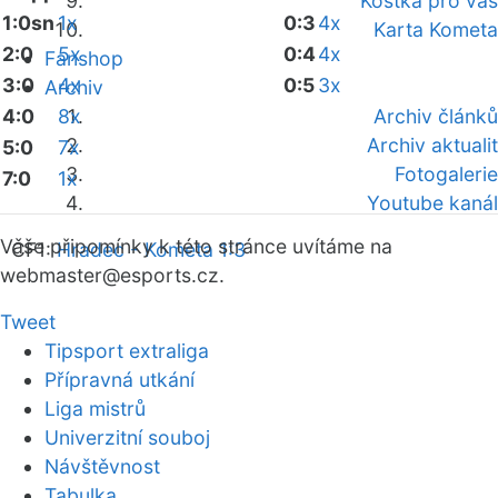
Kostka pro vás
1:0sn
1x
0:3
4x
Karta Kometa
2:0
5x
0:4
4x
Fanshop
3:0
4x
0:5
3x
Archiv
4:0
8x
Archiv článků
Archiv aktualit
5:0
7x
Fotogalerie
7:0
1x
Youtube kanál
Vaše připomínky k této stránce uvítáme na
ČF1:
Hradec - Kometa 1:3
webmaster
@esports.cz.
Tweet
Tipsport extraliga
Přípravná utkání
Liga mistrů
Univerzitní souboj
Návštěvnost
Tabulka