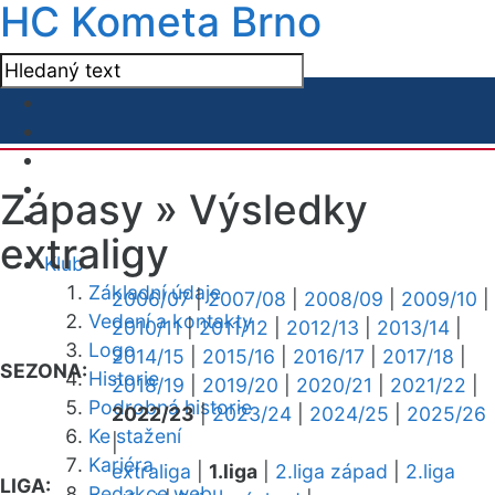
HC Kometa Brno
Zápasy »
Výsledky
extraligy
Klub
Základní údaje
2006/07
|
2007/08
|
2008/09
|
2009/10
|
Vedení a kontakty
2010/11
|
2011/12
|
2012/13
|
2013/14
|
Logo
2014/15
|
2015/16
|
2016/17
|
2017/18
|
SEZONA:
Historie
2018/19
|
2019/20
|
2020/21
|
2021/22
|
Podrobná historie
2022/23
|
2023/24
|
2024/25
|
2025/26
Ke stažení
|
Kariéra
extraliga
|
1.liga
|
2.liga západ
|
2.liga
LIGA:
Redakce webu