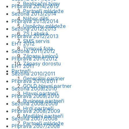
Realizační týmy
Příprava 2014/2015
Partneři mládeže
Sezóna 2013/2014
Nábor dětí
Příprava 2013/2014
Úspěchy mládeže
Sezóna 2012/2013
ZŠ Labská
Příprava 2012/2013
SMS servis
EHT 2012
Týmová fota
Sezóna 2011/2012
Zápasy juniorů
Příprava 2011/2012
Zápasy dorostu
EHT 2011
Partneři
Sezóna 2010/2011
Generální partner
Příprava 2010/2011
GOLD hlavní partner
Sezóna 2009/2010
Hlavní partneři
Příprava 2009/2010
Business partneři
Sezóna 2008/2009
Hrdí partneři
Příprava 2008/2009
Mediální partneři
Sezóna 2007/2008
Partneři mládeže
Příprava 2007/2008