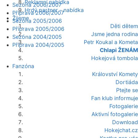
Reklamní nabídka
Sezóna 2006/2007
Hrdý partner - nabídka
Příprava 2006/2007
Žijeme
Sezóna 2005/2006
Děti dětem
Příprava 2005/2006
Jsme jedna rodina
Sezóna 2004/2005
Petr Koukal a Kometa
Příprava 2004/2005
Chlapi ŽENÁM
Hokejová tombola
Fanzóna
Království Komety
Dortiáda
Ptejte se
Fan klub informuje
Fotogalerie
Aktivní fotogalerie
Download
Hokejchat.cz