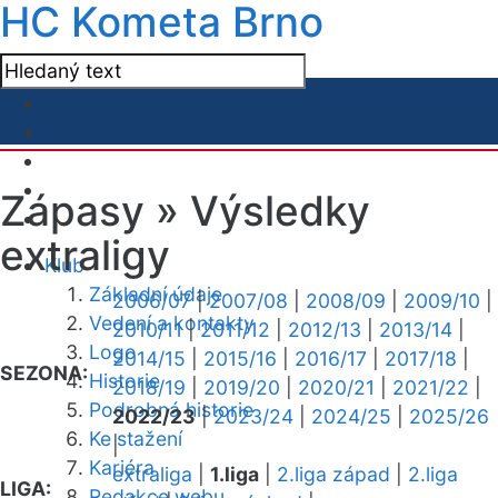
HC Kometa Brno
Zápasy »
Výsledky
extraligy
Klub
Základní údaje
2006/07
|
2007/08
|
2008/09
|
2009/10
|
Vedení a kontakty
2010/11
|
2011/12
|
2012/13
|
2013/14
|
Logo
2014/15
|
2015/16
|
2016/17
|
2017/18
|
SEZONA:
Historie
2018/19
|
2019/20
|
2020/21
|
2021/22
|
Podrobná historie
2022/23
|
2023/24
|
2024/25
|
2025/26
Ke stažení
|
Kariéra
extraliga
|
1.liga
|
2.liga západ
|
2.liga
LIGA:
Redakce webu