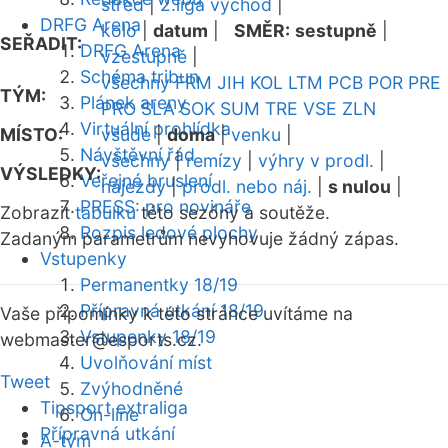
střed
|
2.liga východ
|
DRFG Arena
kolo
|
datum
|
SMĚR:
sestupně
|
SEŘADIT:
DRFG Arena
vzestupně
|
Schéma tribun
všechny
FRM
JIH
KOL
LTM
PCB
POR
PRE
TÝM:
Plánek areny
PRO
SLA
SOK
SUM
TRE
VSE
ZLN
Virtuální prohlídka
MÍSTO:
všude
|
doma
|
venku
|
Návštěvní řád
všechny
|
remízy
|
výhry v prodl.
|
VÝSLEDKY:
Veřejné bruslení
nájezdy
|
prodl. nebo náj.
|
s nulou
|
PRESS: pro novináře
Zobrazit
tabulku
této sezóny a soutěže.
Rozpis ledové plochy
Zadaným parametrům nevyhovuje žádný zápas.
Vstupenky
Permanentky 18/19
Přípravná utkání 18/19
Vaše připomínky k této stránce uvítáme na
Vstupenky 18/19
webmaster
@esports.cz.
Uvolňování míst
Tweet
Zvýhodněné
Tipsport extraliga
On-line
Přípravná utkání
A-tým