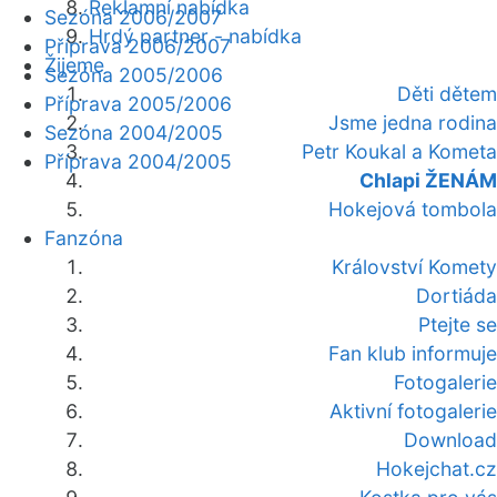
Reklamní nabídka
Sezóna 2006/2007
Hrdý partner - nabídka
Příprava 2006/2007
Žijeme
Sezóna 2005/2006
Děti dětem
Příprava 2005/2006
Jsme jedna rodina
Sezóna 2004/2005
Petr Koukal a Kometa
Příprava 2004/2005
Chlapi ŽENÁM
Hokejová tombola
Fanzóna
Království Komety
Dortiáda
Ptejte se
Fan klub informuje
Fotogalerie
Aktivní fotogalerie
Download
Hokejchat.cz