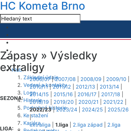
HC Kometa Brno
Zápasy »
Výsledky
extraligy
Klub
Základní údaje
2006/07
|
2007/08
|
2008/09
|
2009/10
|
Vedení a kontakty
2010/11
|
2011/12
|
2012/13
|
2013/14
|
Logo
2014/15
|
2015/16
|
2016/17
|
2017/18
|
SEZONA:
Historie
2018/19
|
2019/20
|
2020/21
|
2021/22
|
Podrobná historie
2022/23
|
2023/24
|
2024/25
|
2025/26
Ke stažení
|
Kariéra
extraliga
|
1.liga
|
2.liga západ
|
2.liga
LIGA:
Redakce webu