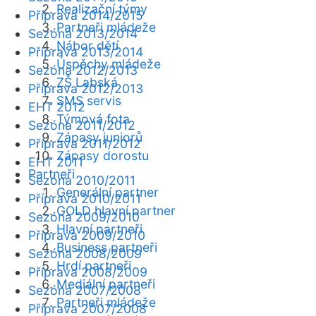
Realizační týmy
Příprava 2014/2015
Partneři mládeže
Sezóna 2013/2014
Nábor dětí
Příprava 2013/2014
Úspěchy mládeže
Sezóna 2012/2013
ZŠ Labská
Příprava 2012/2013
SMS servis
EHT 2012
Týmová fota
Sezóna 2011/2012
Zápasy juniorů
Příprava 2011/2012
Zápasy dorostu
EHT 2011
Partneři
Sezóna 2010/2011
Generální partner
Příprava 2010/2011
GOLD hlavní partner
Sezóna 2009/2010
Hlavní partneři
Příprava 2009/2010
Business partneři
Sezóna 2008/2009
Hrdí partneři
Příprava 2008/2009
Mediální partneři
Sezóna 2007/2008
Partneři mládeže
Příprava 2007/2008