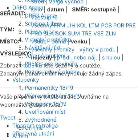
střed
|
2.liga východ
|
DRFG Arena
kolo
|
datum
|
SMĚR:
sestupně
|
SEŘADIT:
DRFG Arena
vzestupně
|
Schéma tribun
všechny
FRM
JIH
KOL
LTM
PCB
POR
PRE
TÝM:
Plánek areny
PRO
SLA
SOK
SUM
TRE
VSE
ZLN
Virtuální prohlídka
MÍSTO:
všude
|
doma
|
venku
|
Návštěvní řád
všechny
|
remízy
|
výhry v prodl.
|
VÝSLEDKY:
Veřejné bruslení
nájezdy
|
prodl. nebo náj.
|
s nulou
|
PRESS: pro novináře
Zobrazit
tabulku
této sezóny a soutěže.
Rozpis ledové plochy
Zadaným parametrům nevyhovuje žádný zápas.
Vstupenky
Permanentky 18/19
Přípravná utkání 18/19
Vaše připomínky k této stránce uvítáme na
Vstupenky 18/19
webmaster
@esports.cz.
Uvolňování míst
Tweet
Zvýhodněné
Tipsport extraliga
On-line
Přípravná utkání
A-tým