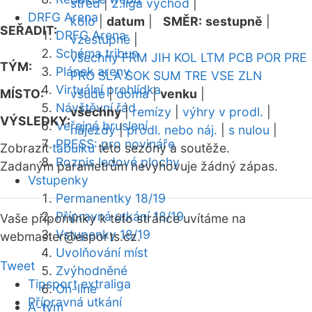
střed
|
2.liga východ
|
DRFG Arena
kolo
|
datum
|
SMĚR:
sestupně
|
SEŘADIT:
DRFG Arena
vzestupně
|
Schéma tribun
všechny
FRM
JIH
KOL
LTM
PCB
POR
PRE
TÝM:
Plánek areny
PRO
SLA
SOK
SUM
TRE
VSE
ZLN
Virtuální prohlídka
MÍSTO:
všude
|
doma
|
venku
|
Návštěvní řád
všechny
|
remízy
|
výhry v prodl.
|
VÝSLEDKY:
Veřejné bruslení
nájezdy
|
prodl. nebo náj.
|
s nulou
|
PRESS: pro novináře
Zobrazit
tabulku
této sezóny a soutěže.
Rozpis ledové plochy
Zadaným parametrům nevyhovuje žádný zápas.
Vstupenky
Permanentky 18/19
Přípravná utkání 18/19
Vaše připomínky k této stránce uvítáme na
Vstupenky 18/19
webmaster
@esports.cz.
Uvolňování míst
Tweet
Zvýhodněné
Tipsport extraliga
On-line
Přípravná utkání
A-tým