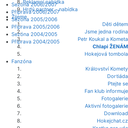
Reklamní nabídka
Sezóna 2006/2007
Hrdý partner - nabídka
Příprava 2006/2007
Žijeme
Sezóna 2005/2006
Děti dětem
Příprava 2005/2006
Jsme jedna rodina
Sezóna 2004/2005
Petr Koukal a Kometa
Příprava 2004/2005
Chlapi ŽENÁM
Hokejová tombola
Fanzóna
Království Komety
Dortiáda
Ptejte se
Fan klub informuje
Fotogalerie
Aktivní fotogalerie
Download
Hokejchat.cz