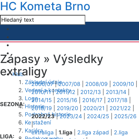
HC Kometa Brno
Zápasy »
Výsledky
extraligy
Klub
Základní údaje
2006/07
|
2007/08
|
2008/09
|
2009/10
|
Vedení a kontakty
2010/11
|
2011/12
|
2012/13
|
2013/14
|
Logo
2014/15
|
2015/16
|
2016/17
|
2017/18
|
SEZONA:
Historie
2018/19
|
2019/20
|
2020/21
|
2021/22
|
Podrobná historie
2022/23
|
2023/24
|
2024/25
|
2025/26
Ke stažení
|
Kariéra
extraliga
|
1.liga
|
2.liga západ
|
2.liga
LIGA:
Redakce webu